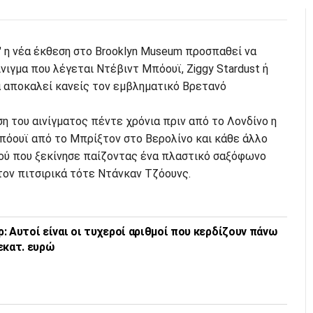
s" η νέα έκθεση στο Brooklyn Museum προσπαθεί να
νιγμα που λέγεται Ντέβιντ Μπόουϊ, Ziggy Stardust ή
α αποκαλεί κανείς τον εμβληματικό Βρετανό
ση του αινίγματος πέντε χρόνια πριν από το Λονδίνο η
πόουϊ από το Μπρίξτον στο Βερολίνο και κάθε άλλο
ού που ξεκίνησε παίζοντας ένα πλαστικό σαξόφωνο
στον πιτσιρικά τότε Ντάνκαν Τζόουνς.
: Αυτοί είναι οι τυχεροί αριθμοί που κερδίζουν πάνω
εκατ. ευρώ