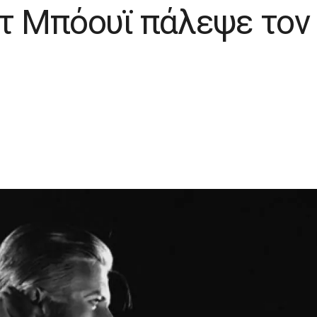
ντ Μπόουϊ πάλεψε τον