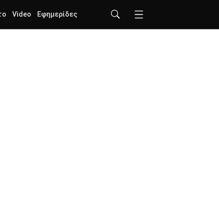
το
Video
Εφημερίδες