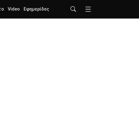
το
Video
Εφημερίδες