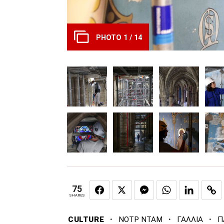
PHOTO 1 / 14
75
SHARES
·
·
·
CULTURE
ΝΟΤΡ ΝΤΑΜ
ΓΑΛΛΙΑ
Π