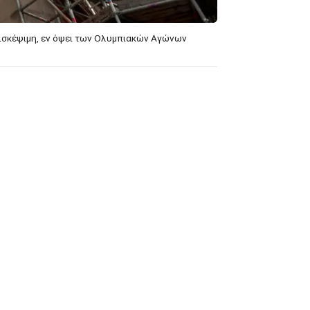
πισκέψιμη, εν όψει των Ολυμπιακών Αγώνων