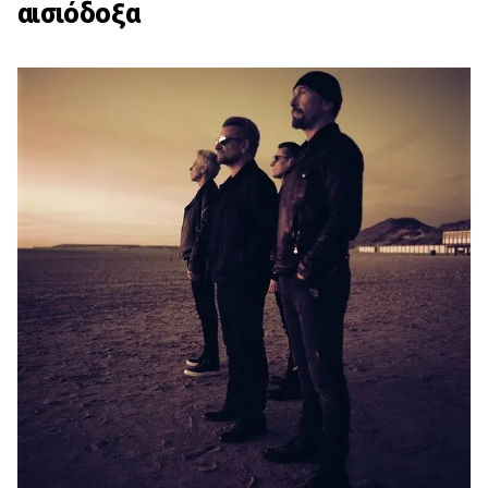
αισιόδοξα