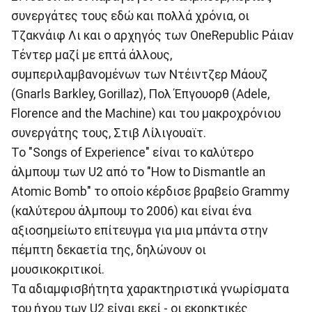
συνεργάτες τους εδώ και πολλά χρόνια, οι
Τζακνάιφ Λι και ο αρχηγός των OneRepublic Ράιαν
Τέντερ μαζί με επτά άλλους,
συμπεριλαμβανομένων των Ντέιντζερ Μάουζ
(Gnarls Barkley, Gorillaz), Πολ Έπγουορθ (Adele,
Florence and the Machine) και του μακροχρόνιου
συνεργάτης τους, Στιβ Λίλιγουαϊτ.
Το "Songs of Experience" είναι το καλύτερο
άλμπουμ των U2 από το "How to Dismantle an
Atomic Bomb" το οποίο κέρδισε βραβείο Grammy
(καλύτερου άλμπουμ το 2006) και είναι ένα
αξιοσημείωτο επίτευγμα για μια μπάντα στην
πέμπτη δεκαετία της, δηλώνουν οι
μουσικοκριτικοί.
Τα αδιαμφισβήτητα χαρακτηριστικά γνωρίσματα
του ήχου των U2 είναι εκεί - οι εκρηκτικές