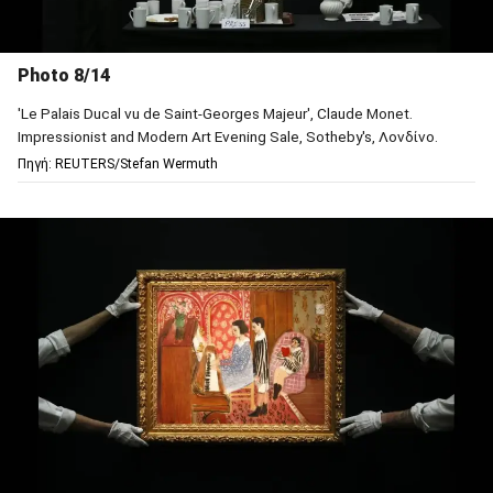
Photo 8/14
'Le Palais Ducal vu de Saint-Georges Majeur', Claude Monet.
Impressionist and Modern Art Evening Sale, Sotheby's, Λονδίνο.
Πηγή: REUTERS/Stefan Wermuth