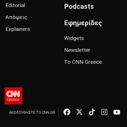
Editorial
Podcasts
Απόψεις
Εφημερίδες
Explainers
Widgets
Newsletter
Το CNN Greece
ΑΚΟΛΟΥΘΗΣΤΕ ΤΟ CNN.GR