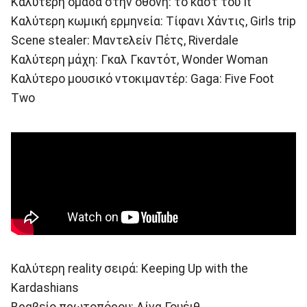
Καλύτερη ομάδα στην οθονη: το καστ του It
Καλύτερη κωμική ερμηνεία: Τίφανι Χάντις, Girls trip
Scene stealer: Μαντελείν Πέτς, Riverdale
Καλύτερη μάχη: Γκαλ Γκαντότ, Wonder Woman
Καλύτερο μουσικό ντοκιμαντέρ: Gaga: Five Foot
Two
Καλύτερη reality σειρά: Keeping Up with the
Kardashians
Βραβείο πρωτοπόρου: Λίνα Γουέιθ