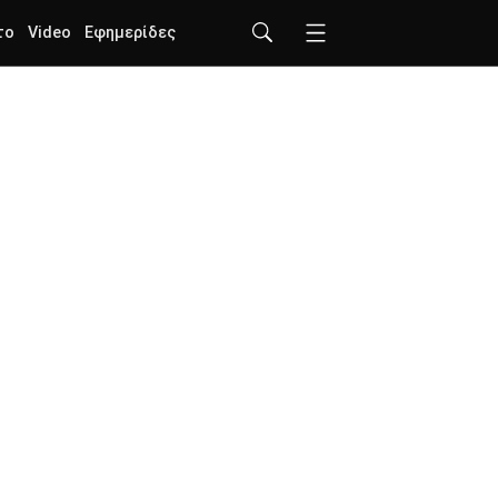
το
Video
Εφημερίδες