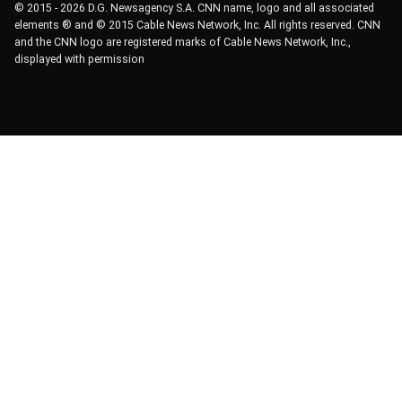
© 2015 - 2026 D.G. Newsagency S.A. CNN name, logo and all associated
elements ® and © 2015 Cable News Network, Inc. All rights reserved. CNN
and the CNN logo are registered marks of Cable News Network, Inc.,
displayed with permission