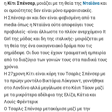
η
Κίτι Σπένσερ
, μοιάζει με τη θεία της
Νταϊάνα
και
οι ομοιότητες δεν είναι μόνο εμφανισιακές.
Η Σπένσερ αν και δεν είναι φοβισμένη από τα
media όπως η Νταϊάνα ούτε αποφεύγει τους
προβολείς -είναι άλλωστε το πλέον ανερχόμενο It
Girl της μόδας και δη της ιταλικής- μοιράζεται με
τη θεία της ένα οικογενειακό δράμα που τις
σημάδεψε. Οι δυο τους έχουν τραυματική εμπειρία
από το διαζύγιο των γονιών τους στα παιδικά τους
χρόνια.
Η 27χρονη Κίτι είναι κόρη του Τσαρλς Σπένσερ με
το πρώην μοντέλο Βικτόρια Λόκγουντ, γεννήθηκε
στο Λονδίνο αλλά μεγάλωσε στο Κέιπ Τάουν μαζί
με τα μικρότερα αδέλφια της Ελίζα, Κάτια και
Λουίς Φρέντερικ
Ο Τσαρλς Σπένσερ μετακόμισε μαζί με την