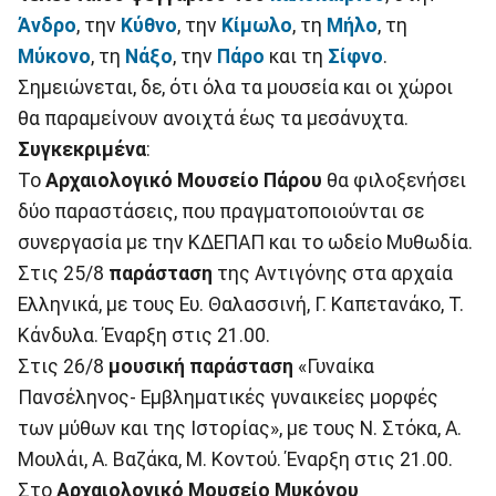
Άνδρο
, την
Κύθνο
, την
Κίμωλο
, τη
Μήλο
, τη
Μύκονο
, τη
Νάξο
, την
Πάρο
και τη
Σίφνο
.
Σημειώνεται, δε, ότι όλα τα μουσεία και οι χώροι
θα παραμείνουν ανοιχτά έως τα μεσάνυχτα.
Συγκεκριμένα
:
Το
Αρχαιολογικό Μουσείο Πάρου
θα φιλοξενήσει
δύο παραστάσεις, που πραγματοποιούνται σε
συνεργασία με την ΚΔΕΠΑΠ και το ωδείο Μυθωδία.
Στις 25/8
παράσταση
της Αντιγόνης στα αρχαία
Ελληνικά, με τους Ευ. Θαλασσινή, Γ. Καπετανάκο, Τ.
Κάνδυλα. Έναρξη στις 21.00.
Στις 26/8
μουσική παράσταση
«Γυναίκα
Πανσέληνος- Εμβληματικές γυναικείες μορφές
των μύθων και της Ιστορίας», με τους Ν. Στόκα, Α.
Μουλάι, Α. Βαζάκα, Μ. Κοντού. Έναρξη στις 21.00.
Στο
Αρχαιολογικό Μουσείο Μυκόνου