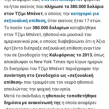
να ήταν εκείνος που
πλήρωσε τα 380.000 δολάρια
στον Τζίμι Μπένετ
, ο οποίος την
κατηγορεί για
σεξουαλική επίθεση,
όταν εκείνος ήταν 17 ετών.
Το ποσόν των
380.000 δολαρίων
καταβλήθηκε
στον Τζίμι Μπένετ, ηθοποιό και μουσικό του
αμερικανικού ροκ, ο οποίος διαβεβαιώνει ότι η Άζια
Αρτζέντο διέπραξε σεξουαλική επίθεση εναντίον
του σε ξενοδοχείο της
Καλιφόρνιας το 2013
, όπως
αποκάλυψαν οι Νew York Times προ λίγων ημερών.
Οι δικηγόροι του Τζίμι Μπένετ περιέγραψαν την
συνάντηση στο ξενοδοχείο ως «σεξουαλική
επίθεση»
που τραυμάτισε τον νεαρό ηθοποιό
απειλώντας την ψυχική του υγεία.
Μετά το σκάνδαλο, η
ηθοποιός τοποθετήθηκε
δημόσια με ανακοίνωσή της
η οποία αναφέρει: