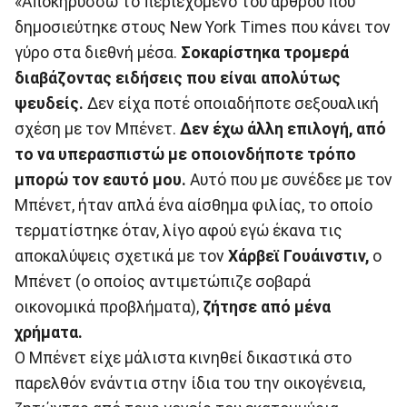
«Αποκηρύσσω το περιεχόμενο του άρθρου που
δημοσιεύτηκε στους New York Times που κάνει τον
γύρο στα διεθνή μέσα.
Σοκαρίστηκα τρομερά
διαβάζοντας ειδήσεις που είναι απολύτως
ψευδείς.
Δεν είχα ποτέ οποιαδήποτε σεξουαλική
σχέση με τον Μπένετ.
Δεν έχω άλλη επιλογή, από
το να υπερασπιστώ με οποιονδήποτε τρόπο
μπορώ τον εαυτό μου.
Αυτό που με συνέδεε με τον
Μπένετ, ήταν απλά ένα αίσθημα φιλίας, το οποίο
τερματίστηκε όταν, λίγο αφού εγώ έκανα τις
αποκαλύψεις σχετικά με τον
Χάρβεϊ Γουάινστιν,
ο
Μπένετ (ο οποίος αντιμετώπιζε σοβαρά
οικονομικά προβλήματα),
ζήτησε από μένα
χρήματα.
Ο Μπένετ είχε μάλιστα κινηθεί δικαστικά στο
παρελθόν ενάντια στην ίδια του την οικογένεια,