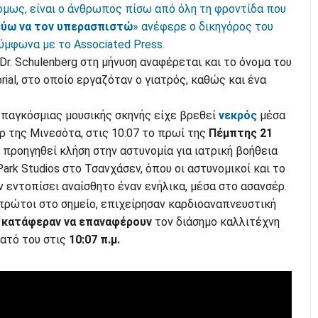
 όμως, είναι ο άνθρωπος πίσω από όλη τη φροντίδα που
ύω να τον υπερασπιστώ
» ανέφερε ο δικηγόρος του
σύμφωνα με το Associated Press.
Dr. Schulenberg στη μήνυση αναφέρεται και το όνομα του
ial, στο οποίο εργαζόταν ο γιατρός, καθώς και ένα
 παγκόσμιας μουσικής σκηνής είχε βρεθεί
νεκρός
μέσα
ρ της Μινεσότα, στις 10:07 το πρωί της
Πέμπτης 21
ε προηγηθεί κλήση στην αστυνομία για ιατρική βοήθεια
ark Studios στο Τσανχάσεν, όπου οι αστυνομικοί και το
 εντοπίσει αναίσθητο έναν ενήλικα, μέσα στο ασανσέρ.
πρώτοι στο σημείο, επιχείρησαν καρδιοαναπνευστική
 κατάφεραν να επαναφέρουν
τον διάσημο καλλιτέχνη
νατό του στις
10:07 π.μ.