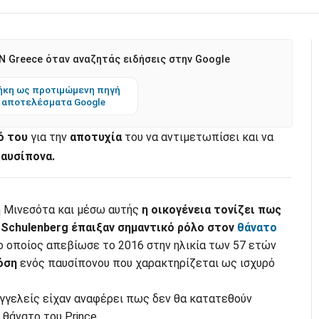
 Greece όταν αναζητάς ειδήσεις στην Google
κη ως προτιμώμενη πηγή
 αποτελέσματα Google
ό του
για την
αποτυχία
του να αντιμετωπίσει και να
παυσίπονα.
 Μινεσότα και μέσω αυτής
η οικογένεια τονίζει πως
l Schulenberg έπαιξαν σημαντικό ρόλο στον
θάνατο
 ο οποίος απεβίωσε το 2016 στην ηλικία των 57 ετών
όση
ενός παυσίπονου που χαρακτηρίζεται ως ισχυρό
αγγελείς είχαν αναφέρει πως δεν θα κατατεθούν
 θάνατο του Prince.