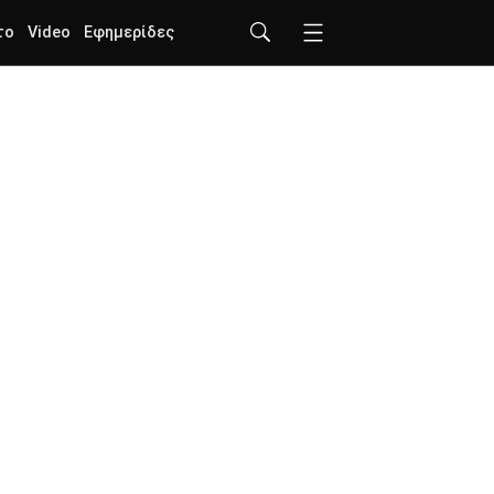
το
Video
Εφημερίδες