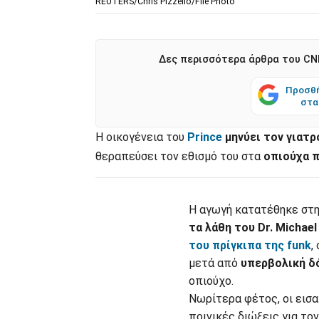
REUTERS/Chris Pizzello/File Photo
Δες περισσότερα άρθρα του CNN
Προσθή
στα
Η οικογένεια του
Prince
μηνύει τον γιατρ
θεραπεύσει τον εθισμό του στα
οπιούχα 
Η αγωγή κατατέθηκε στη
τα λάθη του Dr. Michae
του πρίγκιπα της funk
,
μετά από
υπερβολική δ
οπιούχο.
Νωρίτερα φέτος, οι εισ
ποινικές διώξεις για τον