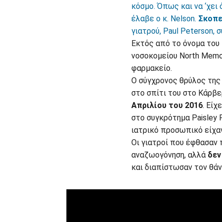
κόσμο. Όπως και να ‘χει
έλαβε ο κ. Nelson.
Σκοπε
γιατρού, Paul Peterson, 
Εκτός από το όνομα του 
νοσοκομείου North Memor
φαρμακείο.
Ο σύγχρονος θρύλος της
στο σπίτι του στο Κάρβε
Απριλίου του 2016
. Είχ
στο συγκρότημα Paisley P
ιατρικό προσωπικό είχαν
Οι γιατροί που έφθασαν 
αναζωογόνηση, αλλά
δεν
και διαπίστωσαν τον θά