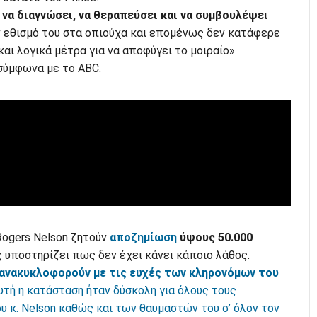
 να διαγνώσει, να θεραπεύσει και να συμβουλέψει
ν εθισμό του στα οπιούχα και επομένως δεν κατάφερε
και λογικά μέτρα για να αποφύγει το μοιραίο»
σύμφωνα με το ABC.
 Rogers Nelson ζητούν
αποζημίωση
ύψους 50.000
ς υποστηρίζει πως δεν έχει κάνει κάποιο λάθος.
επανακυκλοφορούν με τις ευχές των κληρονόμων του
τή η κατάσταση ήταν δύσκολη για όλους τους
 κ. Nelson καθώς και των θαυμαστών του σ’ όλον τον