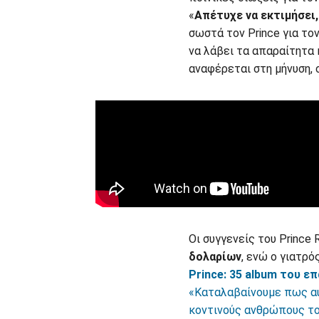
«
Απέτυχε να εκτιμήσει,
σωστά τον Prince για το
να λάβει τα απαραίτητα 
αναφέρεται στη μήνυση, 
Οι συγγενείς του Prince
δολαρίων
, ενώ ο γιατρό
Prince: 35 album του 
«Καταλαβαίνουμε πως αυ
κοντινούς ανθρώπους του