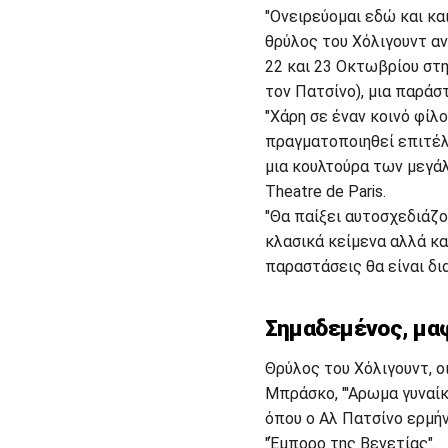
"Ονειρεύομαι εδώ και κα
θρύλος του Χόλιγουντ αν
22 και 23 Οκτωβρίου στη
τον Πατσίνο), μια παράσ
"Χάρη σε έναν κοινό φίλο
πραγματοποιηθεί επιτέλο
μια κουλτούρα των μεγάλ
Theatre de Paris.
"Θα παίξει αυτοσχεδιάζο
κλασικά κείμενα αλλά και
παραστάσεις θα είναι δια
Σημαδεμένος, μα
Θρύλος του Χόλιγουντ, οι
Μπράσκο, "'Αρωμα γυναίκ
όπου ο Αλ Πατσίνο ερμήνε
"Έμπορο της Βενετίας".