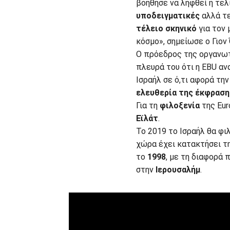
βοήθησε να ληφθεί η τε
υποδειγματικές
αλλά τ
τέλειο σκηνικό
για τον 
κόσμο», σημείωσε ο Γιον
Ο πρόεδρος της οργανωτ
πλευρά του ότι η EBU αν
Ισραήλ σε ό,τι αφορά τη
ελευθερία της έκφραση
Για τη
φιλοξενία
της Eur
Εϊλάτ
.
Το 2019 το Ισραήλ θα φι
χώρα έχει κατακτήσει τ
το
1998
, με τη διαφορά 
στην
Ιερουσαλήμ
.