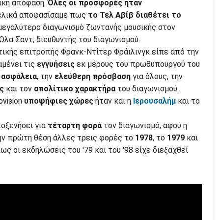
λική απόφαση.
Όλες οι προσφορές ήταν
ελικά αποφασίσαμε πως
το Τελ Αβίβ διαθέτει το
μεγαλύτερο διαγωνισμό ζωντανής μουσικής στον
 Όλα Σαντ, διευθυντής του διαγωνισμού.
ικής επιτροπής Φρανκ-Ντίτερ Φράιλινγκ είπε από την
αμένει τις
εγγυήσεις
εκ μέρους του πρωθυπουργού του
ν
ασφάλεια
, την
ελεύθερη πρόσβαση
για όλους, την
ς
και τον
απολίτικο χαρακτήρα
του διαγωνισμού.
ovision
υποψήφιες χώρες
ήταν και η
Ιερουσαλήμ
και το
λοξενήσει για
τέταρτη φορά
τον διαγωνισμό, αφού η
ην πρώτη θέση άλλες τρεις φορές το
1978
, το
1979
και
πως οι εκδηλώσεις του '79 και του '98 είχε διεξαχθεί