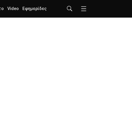
το
Video
Εφημερίδες