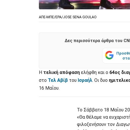
ΑΠΕ-ΜΠΕ/EPA/JOSE SENA GOULAO
Δες περισσότερα άρθρα του CNN
Προσθή
στα
Η
τελική απόφαση
ελήφθη και ο
64ος δια
στο
Τελ Αβίβ
του
Ισραήλ
. Οι δυο
ημιτελικ
16 Μαΐου.
Το Σάββατο 18 Μαΐου 20
«Θα θέλαμε να ευχαριστή
φιλοξενήσουν τον Διαγων