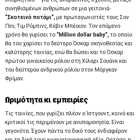
συνηθισμένων ανθρώπων σε μια γειτονιά-
“Σκοτεινό ποτάμι”,
με πρωταγωνιστές τους Σον
Πεν, Τιμ Ρόμπινς, Κέβιν Μπέικον. Τον επόμενο
χρόνο θα γυρίσει το
“Million dollar baby”,
το οποίο
θα του χαρίσει το δεύτερο Όσκαρ σκηνοθεσίας και
καλύτερης ταινίας, ενώ θα δώσει και το Όσκαρ
πρώτου γυναικείου ρόλου στη Χίλαρι Σουάνκ και
του δεύτερου ανδρικού ρόλου στον Μόργκαν
Φρίμαν.
Ωριμότητα κι εμπειρίες
Τις ταινίες, που γυρίζει πλέον ο Ίστγουντ, κοινό και
κριτικοί τις περιμένουν με ανυπομονησία. Είναι
γεγονότα. Έχουν πάντα το δικό τους ενδιαφέρον
και τη δική τους κινηματογραφική αξία. Ωστόσο, η