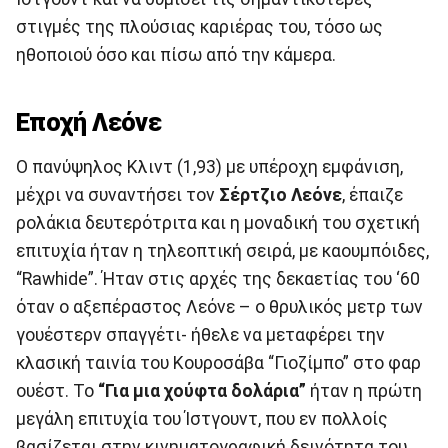
στιγμές της πλούσιας καριέρας του, τόσο ως
ηθοποιού όσο και πίσω από την κάμερα.
Εποχή Λεόνε
Ο πανύψηλος Κλιντ (1,93) με υπέροχη εμφάνιση,
μέχρι να συναντήσει τον
Σέρτζιο Λεόνε
, έπαιζε
ρολάκια δευτερότριτα και η μοναδική του σχετική
επιτυχία ήταν η τηλεοπτική σειρά, με καουμπόιδες,
“Rawhide”. Ήταν στις αρχές της δεκαετίας του ‘60
όταν ο αξεπέραστος Λεόνε – ο θρυλικός μετρ των
γουέστερν σπαγγέτι- ήθελε να μεταφέρει την
κλασική ταινία του Κουροσάβα “Γιοζίμπο” στο φαρ
ουέστ. Το
“Για μια χούφτα δολάρια”
ήταν η πρώτη
μεγάλη επιτυχία του Ίστγουντ, που εν πολλοίς
βασίζεται στην κινηματογραφική δεινότητα του