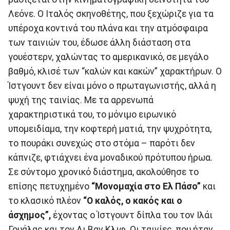
Λεόνε. Ο Ιταλός σκηνοθέτης, που ξεχώριζε για τα
υπέροχα κοντινά του πλάνα και την ατμόσφαιρα
των ταινιών του, έδωσε άλλη διάσταση στα
γουέστερν, χαλώντας το αμερικανικό, σε μεγάλο
βαθμό, κλισέ των “καλών και κακών” χαρακτήρων. Ο
Ίστγουντ δεν είναι μόνο ο πρωταγωνιστής, αλλά η
ψυχή της ταινίας. Με τα αρρενωπά
χαρακτηριστικά του, το μόνιμο ειρωνικό
υπομειδίαμα, την κοφτερή ματιά, την ψυχρότητα,
το πουράκι συνεχώς στο στόμα – παρότι δεν
κάπνιζε, φτιάχνει ένα μοναδικού πρότυπου ήρωα.
Σε σύντομο χρονικό διάστημα, ακολούθησε το
επίσης πετυχημένο
“Μονομαχία στο Ελ Πάσο”
και
το κλασικό πλέον
“Ο καλός, ο κακός και ο
άσχημος”,
έχοντας ο Ίστγουντ δίπλα του τον Ιλάι
Γουάλας και τον Λι Βαν Κλιφ. Οι ταινίες, που ήταν