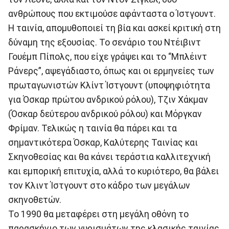
ανθρώπους που εκτιμούσε αφάνταστα ο Ίστγουντ.
Η ταινία, απομυθοποιεί τη βία και ασκεί κριτική στη
δύναμη της εξουσίας. Το σενάριο του Ντέιβιντ
Γουέμπ Πίπολς, που είχε γράψει και το “Μπλέιντ
Ράνερς”, αψεγάδιαστο, όπως και οι ερμηνείες των
πρωταγωνιστών Κλίντ Ίστγουντ (υποψηφιότητα
για Όσκαρ πρώτου ανδρικού ρόλου), Τζιν Χάκμαν
(Όσκαρ δεύτερου ανδρικού ρόλου) και Μόργκαν
Φρίμαν. Τελικώς η ταινία θα πάρει και τα
σημαντικότερα Όσκαρ, Καλύτερης Ταινίας και
Σκηνοθεσίας και θα κάνει τεράστια καλλιτεχνική
και εμπορική επιτυχία, αλλά το κυριότερο, θα βάλει
τον Κλιντ Ίστγουντ στο κάδρο των μεγάλων
σκηνοθετών.
Το 1990 θα μεταφέρει στη μεγάλη οθόνη το
παρασκήνιο των γυρισμάτων της κλασικής ταινίας