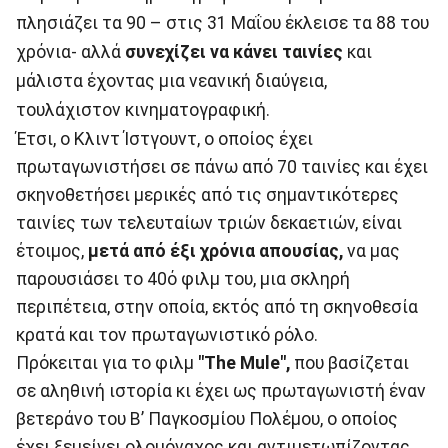
πλησιάζει τα 90 – στις 31 Μαΐου έκλεισε τα 88 του
χρόνια- αλλά
συνεχίζει να κάνει ταινίες
και
μάλιστα έχοντας μια νεανική διαύγεια,
τουλάχιστον κινηματογραφική.
Έτσι, ο Κλιντ Ίστγουντ, ο οποίος έχει
πρωταγωνιστήσει σε πάνω από 70 ταινίες και έχει
σκηνοθετήσει μερικές από τις σημαντικότερες
ταινίες των τελευταίων τριών δεκαετιών, είναι
έτοιμος,
μετά από έξι χρόνια απουσίας,
να μας
παρουσιάσει το 40ό φιλμ του, μια σκληρή
περιπέτεια, στην οποία, εκτός από τη σκηνοθεσία
κρατά και τον πρωταγωνιστικό ρόλο.
Πρόκειται για το φιλμ
"The Mule",
που βασίζεται
σε αληθινή ιστορία κι έχει ως πρωταγωνιστή έναν
βετεράνο του Β’ Παγκοσμίου Πολέμου, ο οποίος
έχει ξεμείνει ολομόναχος και αντιμετωπίζοντας,