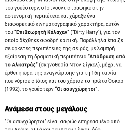
του γουέστερν, ο Ίστγουντ στράφηκε στην
αστυνομική περιπέτεια και χάραξε ένα
διαφορετικό κινηματογραφικό χαρακτήρα, αυτόν
του
“Επιθεωρητή Κάλαχαν”
(“Dirty Harry”), για τον
οποίο δέχθηκε σφοδρή κριτική. Παράλληλα έπαιζε
σε αρκετές περιπέτειες της σειράς, με λαμπρή
εξαίρεση τη δραματική περιπέτεια
“Απόδραση από
το Αλκατράζ”
(σκηνοθεσία Ντον Σίγκελ), μέχρι να
έρθει η ώρα της αναγνώρισης για τη 16η ταινία
που γύρισε ο ίδιος και του χάρισε το πρώτο Όσκαρ
(1992), το γουέστερν
“Οι ασυγχώρητοι”.
Ανάμεσα στους μεγάλους
"Οι ασυγχώρητοι" είναι σαφώς επηρεασμένο από
τον Λεόνε, αλλά και τον Ντον Σίγκελ, δύο