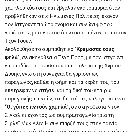
χαμηλού κόστους και έβγαλαν εκατομμύρια όταν
προβλήθηκαν στις Ηνωμένες Πολιτείες, έκαναν
τον Ίστγουντ πρώτο όνομα και συνώνυμο του
γουέστερν, μπαίνοντας δίπλα και απέναντι από τον
Τζον Γουέιν.
Ακολούθησε το συμπαθητικό
“Κρεμάστε τους
ψηλά”
, σε σκηνοθεσία Τεντ Ποστ, με τον Ίστγουντ
να υποδύεται τον κλασικό πιστολέρο της Άγριας
Δύσης, ενώ στη συνέχεια θα γυρίσει ως
παραγωγός, καθώς η φήμη και τα κέρδη του, τού
επέτρεψαν να στήσει και τη δική του εταιρία
παραγωγής ταινιών, το ιδιαιτέρως καλογυρισμένο
“Οι γύπες πετούν χαμηλά”,
σε σκηνοθεσία Ντον
Σίγκελ κι έχοντας ως συμπρωταγωνίστρια τη
Σίρλεϊ Μακ Λέιν. Η συνύπαρξή τους στην ταινία
απολαυστική. Μπαίνοντας στην εποχή της πτώσης