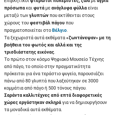
Επιβλητικοί
φτερωτοί πολεμιστές, ζώα
με
άγρια
πρόσωπα
και
φυτά
με
ανάγλυφα φύλλα
είναι
μεταξύ των
γλυπτών
που εκτίθενται στους
χώρους του
φεστιβάλ πάγου
που
πραγματοποιείται στο
Βέλγιο
.
Τα ξεχωριστά αυτά εκθέματα
«ζωντάνεψαν» με τη
βοήθεια του φωτός και αλλά και της
τρισδιάστατης εικόνας
.
Το πρώτο στον κόσμο Ψηφιακό Μουσείο Τέχνης
από πάγο, το οποίο στην πραγματικότητα
πρόκειται για ένα τεράστιο ψυγείο, παρουσιάζει
πάνω από 80 γλυπτά που λαξεύτηκαν σε 3000
κομμάτια από πάγο ή 500 τόνους πάγου.
Σαράντα καλλιτέχνες από επτά διαφορετικές
χώρες εργάστηκαν σκληρά
για να δημιουργήσουν
τα μοναδικά αυτά εκθέματα.