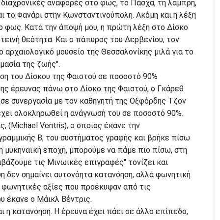
 διαχρονικές αναφορές στο φως, το Πάσχα, τη λαμπρή,
ι το Φανάρι στην Κωνσταντινούπολη. Ακόμη και η λέξη
ο φως. Κατά την άποψή μου, η πρώτη λέξη στο Δίσκο
τεινή θεότητα. Kαι ο πάπυρος του Δερβενίου, τον
 αρχαιολογικό μουσείο της Θεσσαλονίκης μιλά για το
μασία της ζωής".
η του Δίσκου της Φαιστού σε ποσοστό 90%
ης έρευνας πάνω στο Δίσκο της Φαιστού, ο Γκάρεθ
 σε συνεργασία με τον καθηγητή της Οξφόρδης Τζον
 έχει ολοκληρωθεί η ανάγνωσή του σε ποσοστό 90%.
, (Michael Ventris), ο οποίος έκανε την
ραμμικής Β, του συστήματος γραφής και βρήκε πίσω
η μυκηναϊκή εποχή, μπορούμε να πάμε πιο πίσω, στη
αβάζουμε τις Μινωικές επιγραφές" τονίζει και
ση δεν σημαίνει αυτονόητα κατανόηση, αλλά φωνητική
ς φωνητικές αξίες που προέκυψαν από τις
 έκανε ο Μάικλ Βέντρις.
ι η κατανόηση. Η έρευνα έχει πάει σε άλλο επίπεδο,