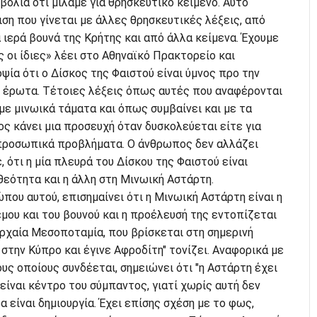
βολία ότι μιλάμε για θρησκευτικό κείμενο. Αυτό
ση που γίνεται με άλλες θρησκευτικές λέξεις, από
ιερά βουνά της Κρήτης και από άλλα κείμενα. Έχουμε
ς οι ίδιες» λέει στο Αθηναϊκό Πρακτορείο και
ψία ότι ο Δίσκος της Φαιστού είναι ύμνος προ την
υ έρωτα. Τέτοιες λέξεις όπως αυτές που αναφέρονται
 με μινωικά τάματα και όπως συμβαίνει και με τα
ος κάνει μια προσευχή όταν δυσκολεύεται είτε για
α προσωπικά προβλήματα. Ο άνθρωπος δεν αλλάζει
, ότι η μία πλευρά του Δίσκου της Φαιστού είναι
εότητα και η άλλη στη Μινωική Αστάρτη.
ώπου αυτού, επισημαίνει ότι η Μινωική Αστάρτη είναι η
μου και του βουνού και η προέλευσή της εντοπίζεται
αρχαία Μεσοποταμία, που βρίσκεται στη σημερινή
 στην Κύπρο και έγινε Αφροδίτη" τονίζει. Αναφορικά με
υς οποίους συνδέεται, σημειώνει ότι "η Αστάρτη έχει
 είναι κέντρο του σύμπαντος, γιατί χωρίς αυτή δεν
α είναι δημιουργία. Έχει επίσης σχέση με το φως,