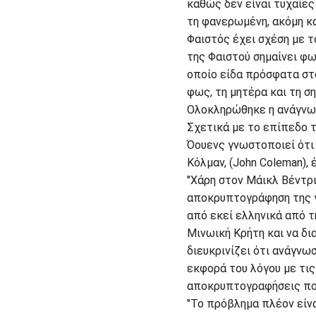
καθώς δεν είναι τυχαίες
τη φανερωμένη, ακόμη κα
Φαιστός έχει σχέση με τ
της Φαιστού σημαίνει φω
οποίο είδα πρόσφατα στο
φως, τη μητέρα και τη ση
Ολοκληρώθηκε η ανάγνωσ
Σχετικά με το επίπεδο τ
Όουενς γνωστοποιεί ότι
Κόλμαν, (John Coleman),
"Χάρη στον Μάικλ Βέντρις
αποκρυπτογράφηση της γ
από εκεί ελληνικά από τ
Μινωική Κρήτη και να δι
διευκρινίζει ότι ανάγνω
εκφορά του λόγου με τι
αποκρυπτογραφήσεις που
"Το πρόβλημα πλέον είνα