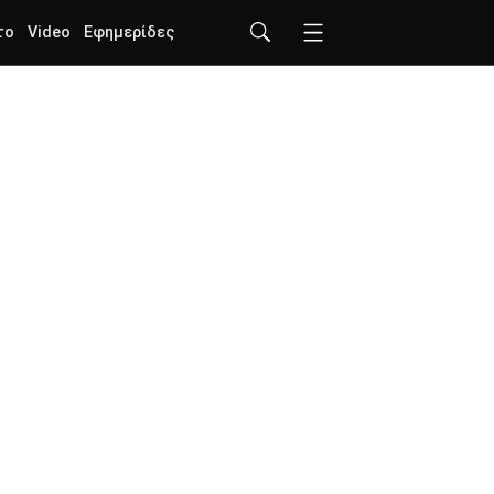
το
Video
Εφημερίδες