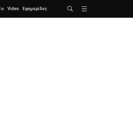
το
Video
Εφημερίδες