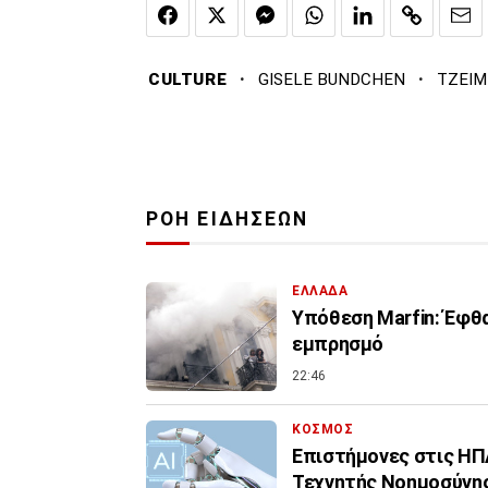
·
·
CULTURE
GISELE BUNDCHEN
ΤΖΕΙ
ΡΟΗ ΕΙΔΗΣΕΩΝ
ΕΛΛΑΔΑ
Υπόθεση Marfin: Έφθα
εμπρησμό
22:46
ΚΟΣΜΟΣ
Επιστήμονες στις ΗΠΑ
Τεχνητής Νοημοσύνη