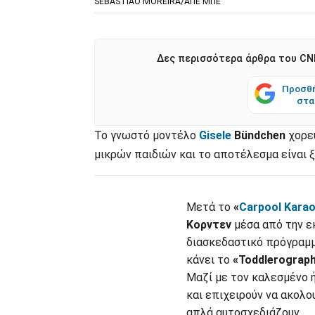
SEBASTIAO MOREIRA/ΑΠΕ ΜΠΕ
Δες περισσότερα άρθρα του CNN
Προσθή
στα
Το γνωστό μοντέλο
Gisele
Bündchen
χορε
μικρών παιδιών και το αποτέλεσμα είναι ξ
Μετά το
«
Carpool Kara
Κορντεν
μέσα από την ε
διασκεδαστικό πρόγραμμ
κάνει το
«Toddlerograp
Μαζί με τον καλεσμένο 
και επιχειρούν να ακολο
απλά αυτοσχεδιάζουν.