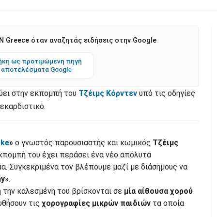
 Greece όταν αναζητάς ειδήσεις στην Google
κη ως προτιμώμενη πηγή
 αποτελέσματα Google
ύει στην εκπομπή του
Τζέιμς Κόρντεν
υπό τις οδηγίες
εκαρδιστικό.
oke
»
ο γνωστός παρουσιαστής και κωμικός
Τζέιμς
κπομπή του έχει περάσει ένα νέο απόλυτα
α. Συγκεκριμένα τον βλέπουμε μαζί με διάσημους να
hy»
.
ή την καλεσμένη του βρίσκονται σε
μία αίθουσα χορού
υθήσουν τις
χορογραφίες μικρών παιδιών
τα οποία