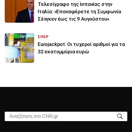
Τελεσίγραφο της Ισπανίας στην
Ιταλία: «Επαναφέρετε τη Συμφωνία
Σένγκεν έως τις 9 Αυγούστου»
ΣΠΟΡ
Eurojackpot: Οι τυχεροί αριθμοί για τα
32 εκατoμμύρια ευρώ
Αναζήτηση στο CNN.gr