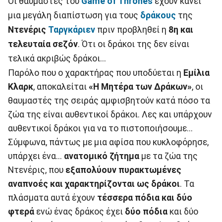
Οι θαυμαστές του
Game of Thrones
έχουν κάνει
μια μεγάλη διαπίστωση για τους
δράκους
της
Ντενέρις
Ταργκάριεν
πριν προβληθεί η
8η και
τελευταία σεζόν
. Ότι οι δράκοι της δεν είναι
τελικά ακριβώς δράκοι...
Παρόλο που ο χαρακτήρας που υποδύεται η
Εμίλια
Κλαρκ
, αποκαλείται
«Η Μητέρα των Δράκων»
, οι
θαυμαστές της σειράς αμφισβητούν κατά πόσο τα
ζώα της είναι αυθεντικοί δράκοι. Λες και υπάρχουν
αυθεντικοί δράκοι για να το πιστοποιήσουμε...
Σύμφωνα, πάντως με μια αφίσα που κυκλοφόρησε,
υπάρχει ένα...
ανατομικό ζήτημα
με τα ζώα της
Ντενέρις, που
εξαπολύουν πυρακτωμένες
αναπνοές και χαρακτηρίζονται ως δράκοι
. Τα
πλάσματα αυτά έχουν
τέσσερα πόδια και δύο
φτερά
ενώ ένας δράκος έχει
δύο πόδια
και δύο