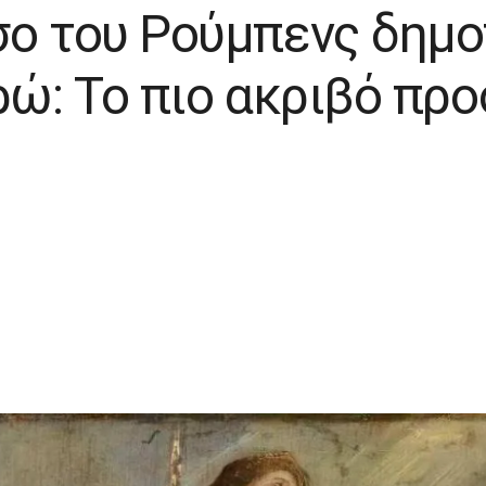
σο του Ρούμπενς δημ
ρώ: Το πιο ακριβό πρ