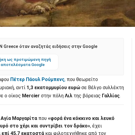
 Greece όταν αναζητάς ειδήσεις στην Google
κη ως προτιμώμενη πηγή
 αποτελέσματα Google
ράφου
Πέτερ Πάουλ Ρούμπενς
,
που θεωρείτο
ριακή, αντί
1,3 εκατομμυρίου ευρώ
σε Bέλγο συλλέκτη
σε ο οίκος
Mercier
στην πόλη
Λιλ
της βόρειας
Γαλλίας
.
α
Αγία Μαργαρίτα
που
«φορά ένα κόκκινο και λευκό
υρό στο χέρι και συντρίβει τον δράκο»
, έχει
 επί 45,7 εκατοστά
και φιλοτεχνήθηκε από τον