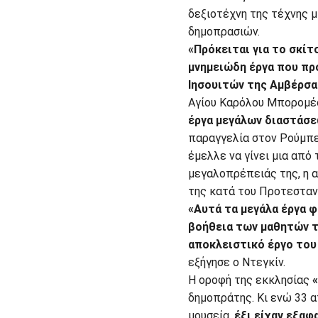
δεξιοτέχνη της τέχνης 
δημοπρασιών.
«Πρόκειται για το σκίτ
μνημειώδη έργα που πρ
Ιησουιτών της Αμβέρσα
Αγίου Καρόλου Μπορομέο
έργα μεγάλων διαστάσε
παραγγελία στον Ρούμπε
έμελλε να γίνει μια από
μεγαλοπρέπειάς της, η α
της κατά του Προτεσταντ
«Αυτά τα μεγάλα έργα φ
βοήθεια των μαθητών τ
αποκλειστικό έργο του
εξήγησε ο Ντεγκίν.
Η οροφή της εκκλησίας
δημοπράτης. Κι ενώ 33 
μουσεία,
έξι είχαν εξαφ