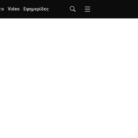
το
Video
Εφημερίδες