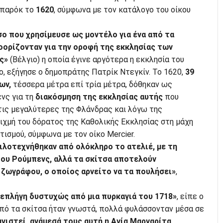
μπαρόκ το
1620
, σύμφωνα με τον κατάλογο του οίκου
σο που χρησίμευσε ως μοντέλο για ένα από τα
οορίζονταν για την οροφή της εκκλησίας των
ς»
(Βέλγιο) η οποία έγινε αργότερα η εκκλησία του
, εξήγησε ο δημοπράτης Πατρίκ Ντεγκίν. Το 1620,
39
ων,
τέσσερα μέτρα επί τρία μέτρα, δόθηκαν ως
νς για τη
διακόσμηση της εκκλησίας αυτής
που
 τις μεγαλύτερες της Φλάνδρας και λόγω της
ιχμή του δόρατος της Καθολικής Εκκλησίας στη μάχη
ισμού, σύμφωνα με τον οίκο Mercier.
ιλοτεχνήθηκαν από ολόκληρο το ατελιέ, με τη
ου Ρούμπενς, αλλά τα σκίτσα αποτελούν
 ζωγράφου, ο οποίος αρνείτο να τα πουλήσει»
,
«επλήγη δυστυχώς από μια πυρκαγιά του 1718»
, είπε ο
από τα σκίτσα ήταν γνωστά, πολλά φυλάσσονταν μέσα σε
ανιστεί, ανάμεσά τους αυτή η Αγία Μαργαρίτα
.