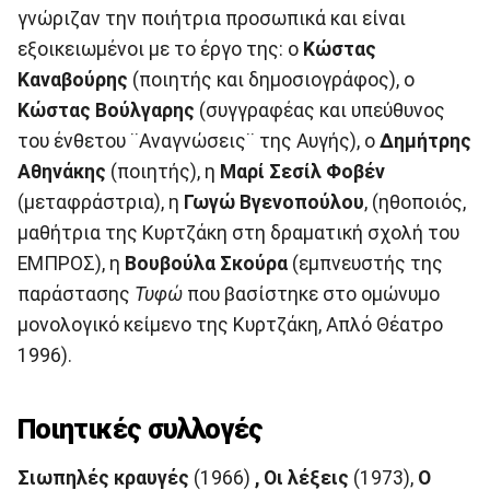
γνώριζαν την ποιήτρια προσωπικά και είναι
εξοικειωμένοι με το έργο της: ο
Κώστας
Καναβούρης
(ποιητής και δημοσιογράφος), ο
Κώστας Βούλγαρης
(συγγραφέας και υπεύθυνος
του ένθετου ¨Αναγνώσεις¨ της Αυγής), ο
Δημήτρης
Αθηνάκης
(ποιητής), η
Μαρί Σεσίλ Φοβέν
(μεταφράστρια), η
Γωγώ Βγενοπούλου
, (ηθοποιός,
μαθήτρια της Κυρτζάκη στη δραματική σχολή του
ΕΜΠΡΟΣ), η
Βουβούλα Σκούρα
(εμπνευστής της
παράστασης
Τυφώ
που βασίστηκε στο ομώνυμο
μονολογικό κείμενο της Κυρτζάκη, Απλό Θέατρο
1996).
Ποιητικές συλλογές
Σιωπηλές κραυγές
(1966)
, Οι λέξεις
(1973),
Ο