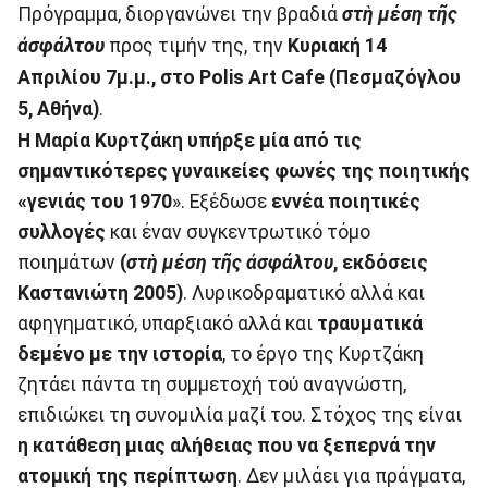
Πρόγραμμα, διοργανώνει την βραδιά
στὴ μέση τῆς
ἀσφάλτου
προς τιμήν της, την
Κυριακή 14
Απριλίου 7μ.μ., στο Polis Art Cafe (Πεσμαζόγλου
5, Αθήνα)
.
Η Μαρία Κυρτζάκη υπήρξε μία από τις
σημαντικότερες γυναικείες φωνές της ποιητικής
«γενιάς του 1970
». Εξέδωσε
εννέα ποιητικές
συλλογές
και έναν συγκεντρωτικό τόμο
ποιημάτων
(
στὴ μέση τῆς ἀσφάλτου
, εκδόσεις
Καστανιώτη 2005)
. Λυρικοδραματικό αλλά και
αφηγηματικό, υπαρξιακό αλλά και
τραυματικά
δεμένο
με
την
ιστορία
, το έργο της Κυρτζάκη
ζητάει πάντα τη συμμετοχή τού αναγνώστη,
επιδιώκει τη συνομιλία μαζί του. Στόχος της είναι
η κατάθεση μιας αλήθειας που να ξεπερνά την
ατομική της περίπτωση
. Δεν μιλάει για πράγματα,