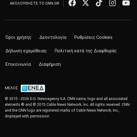
ΑΚΟΛΟΥΘΗΣΤΕ ΤΟ CNN.GR
Όροι χρήσης
Δεοντολογία
Ρυθμίσεις Cookies
Δήλωση εχεμύθειας
Πολιτική κατά της Διαφθοράς
Επικοινωνία
Διαφήμιση
ΜΕΛΟΣ
© 2015 - 2026 D.G. Newsagency S.A. CNN name, logo and all associated
elements ® and © 2015 Cable News Network, Inc. All rights reserved. CNN
and the CNN logo are registered marks of Cable News Network, Inc.,
displayed with permission