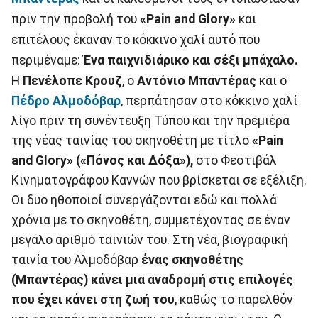
πριν την προβολή του
«Pain and Glory»
και
επιτέλους έκαναν το κόκκινο χαλί αυτό που
περιμέναμε:
Ένα παιχνιδιάρικο και σέξι μπάχαλο.
Η
Πενέλοπε Κρουζ
, ο
Αντόνιο Μπαντέρας
και ο
Πέδρο Αλμοδόβαρ
, περπάτησαν στο κόκκινο χαλί
λίγο πριν τη συνέντευξη Τύπου και την πρεμιέρα
της νέας ταινίας του σκηνοθέτη με τίτλο
«Pain
and Glory» («Πόνος και Δόξα»),
στο Φεστιβάλ
Κινηματογράφου Καννών που βρίσκεται σε εξέλιξη.
Οι δυο ηθοποιοί συνεργάζονται εδώ και πολλά
χρόνια με το σκηνοθέτη, συμμετέχοντας σε έναν
μεγάλο αριθμό ταινιών του. Στη νέα, βιογραφική
ταινία του Αλμοδόβαρ
ένας σκηνοθέτης
(Μπαντέρας) κάνει μια αναδρομή στις επιλογές
που έχει κάνει στη ζωή του
, καθώς το παρελθόν