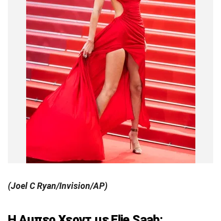
(Joel C Ryan/Invision/AP)
Η Αμπερ Χερντ με Elie Saab: