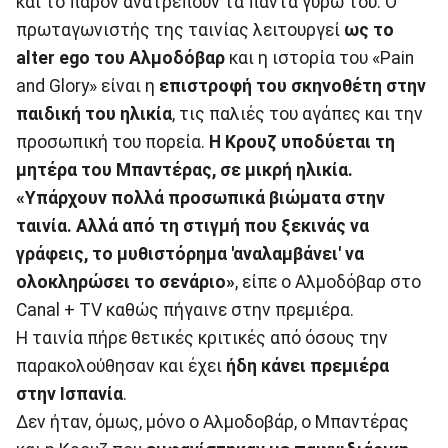
και το παρόν ανατρέπουν τα πάντα γύρω του. Ο
πρωταγωνιστής της ταινίας λειτουργεί
ως το
alter ego του Αλμοδόβαρ
και η ιστορία του «Pain
and Glory» είναι η
επιστροφή του σκηνοθέτη στην
παιδική του ηλικία
, τις παλιές του αγάπες και την
προσωπική του πορεία.
Η Κρουζ υποδύεται τη
μητέρα του Μπαντέρας, σε μικρή ηλικία.
«Υπάρχουν πολλά προσωπικά βιώματα στην
ταινία. Αλλά από τη στιγμή που ξεκινάς να
γράφεις, το μυθιστόρημα 'αναλαμβάνει' να
ολοκληρώσει το σενάριο»
, είπε ο Αλμοδόβαρ στο
Canal + TV καθώς πήγαινε στην πρεμιέρα.
Η ταινία πήρε θετικές κριτικές από όσους την
παρακολούθησαν και έχει
ήδη κάνει πρεμιέρα
στην Ισπανία
.
Δεν ήταν, όμως, μόνο ο Αλμοδοβάρ, ο Μπαντέρας