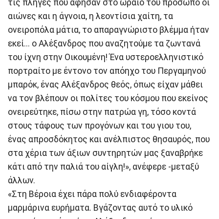
τις πληγές που άφησαν στο ωραίο του πρόσωπο οι
αιώνες και η άγνοια, η λεοντίσια χαίτη, τα
ονειροπόλα μάτια, το απαραγνώριστο βλέμμα ήταν
εκεί... ο Αλέξανδρος που αναζητούμε τα ζωντανά
του ίχνη στην Οικουμένη! Ένα υστεροελληνιστικό
πορτραίτο με έντονο τον απόηχο του Περγαμηνού
μπαρόκ, ένας Αλέξανδρος θεός, όπως είχαν μάθει
να τον βλέπουν οι πολίτες του κόσμου που εκείνος
ονειρεύτηκε, πίσω στην πατρώα γη, τόσο κοντά
στους τάφους των προγόνων και του γιου του,
ένας απροσδόκητος και ανέλπιστος θησαυρός, που
στα χέρια των άξιων συντηρητών μας ξαναβρήκε
κάτι από την παλιά του αίγλη!», ανέφερε -μεταξύ
άλλων.
«Στη Βέροια έχει πάρα πολύ ενδιαφέροντα
μαρμάρινα ευρήματα. Βγάζοντας αυτό το υλικό