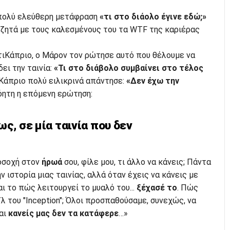
α πολύ ελεύθερη μετάφραση
«τι στο διάολο έγινε εδώ;»
υζητά με τους καλεσμένους του τα WTF της καριέρας
τιΚάπριο, ο Μάρον τον ρώτησε αυτό που θέλουμε να
ει την ταινία:
«Τι στο διάβολο συμβαίνει στο τέλος
 Κάπριο πολύ ειλικρινά απάντησε:
«Δεν έχω την
ητη η επόμενη ερώτηση:
ς, σε μία ταινία που δεν
ροσοχή στον
ήρωά
σου, φίλε μου, τι άλλο να κάνεις; Πάντα
 ιστορία μιας ταινίας, αλλά όταν έχεις να κάνεις με
ι το πώς λειτουργεί το μυαλό του...
ξέχασέ το
. Πώς
 του "Inception"; Όλοι προσπαθούσαμε, συνεχώς, να
αι
κανείς μας δεν τα κατάφερε
…»