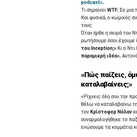
podcast»
.
Τι σημαίνει
WTF
; Σε μι
Και φυσικά, ο κωμικός σ
τους.
Όταν ήρθε η σειρά του Ν
ρωτήσουμε όσοι έχουμε δ
του Inception;»
Κι ο Ντι
παραμικρή ιδέα».
Αυτονό
«Πώς παίζεις, όμω
καταλαβαίνεις;»
«Ρίχνεις όλη σου την π
θέλω να καταλαβαίνω την
τον
Κρίστοφερ Νόλαν
κα
συναρμολογήθηκε το παζλ
ενώσουμε τα κομμάτια κ