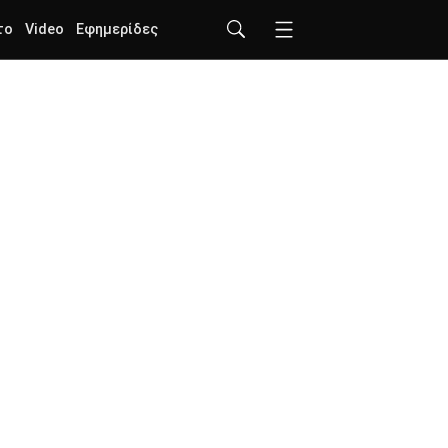
το
Video
Εφημερίδες