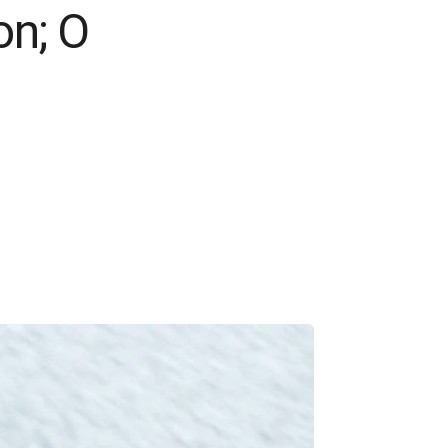
on; Ο