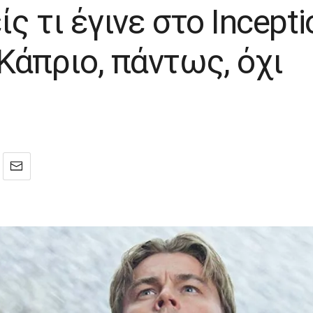
 τι έγινε στο Incepti
Κάπριο, πάντως, όχι