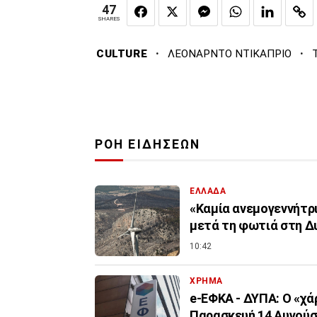
47
SHARES
·
·
CULTURE
ΛΕΟΝΑΡΝΤΟ ΝΤΙΚΑΠΡΙΟ
ΡΟΗ ΕΙΔΗΣΕΩΝ
ΕΛΛΑΔΑ
«Καμία ανεμογεννήτρι
μετά τη φωτιά στη Δ
10:42
ΧΡΗΜΑ
e-ΕΦΚΑ - ΔΥΠΑ: Ο «χ
Παρασκευή 14 Αυγού