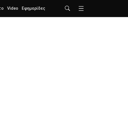
το
Video
Εφημερίδες