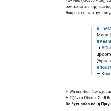
τον Neo (Κιάνου Ριβς) ν
συντελεστές της ταινίας
θαυμαστές αν στην πραγμ
#TheM
Many t
#Kean
in
#Ch
upcomi
@peac
#hous
— Kean
Η Warner Bros δεν έχει 
Η Τζάντα Πίνκετ Σμιθ θα
θα έχει ρόλο και η Πρι