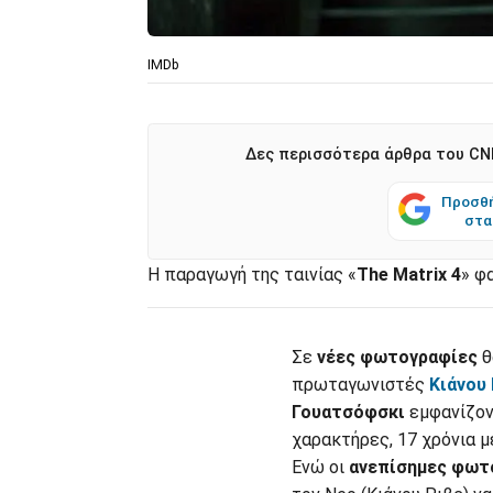
IMDb
Δες περισσότερα άρθρα του CNN
Προσθή
στα
Η παραγωγή της ταινίας «
The Matrix
4
» φ
Σε
νέες φωτογραφίες
θ
πρωταγωνιστές
Κιάνου
Γουατσόφσκι
εμφανίζον
χαρακτήρες, 17 χρόνια με
Ενώ οι
ανεπίσημες φωτο