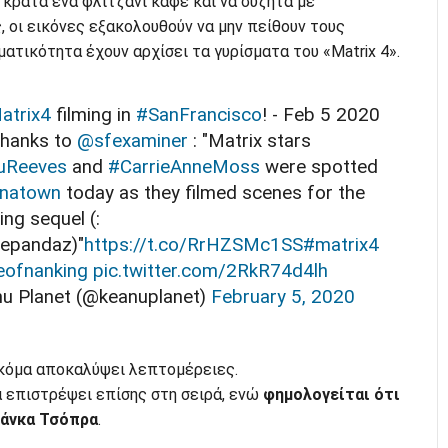
α κρατά ένα φλιτζάνι καφέ και να συζητά με
, οι εικόνες εξακολουθούν να μην πείθουν τους
ατικότητα έχουν αρχίσει τα γυρίσματα του «Matrix 4».
atrix4
filming in
#SanFrancisco
! - Feb 5 2020
hanks to
@sfexaminer
: "Matrix stars
uReeves
and
#CarrieAnneMoss
were spotted
inatown
today as they filmed scenes for the
ng sequel (:
epandaz)"
https://t.co/RrHZSMc1SS
#matrix4
eofnanking
pic.twitter.com/2RkR74d4lh
u Planet (@keanuplanet)
February 5, 2020
ακόμα αποκαλύψει λεπτομέρειες.
 επιστρέψει επίσης στη σειρά, ενώ
φημολογείται ότι
γιάνκα Τσόπρα
.