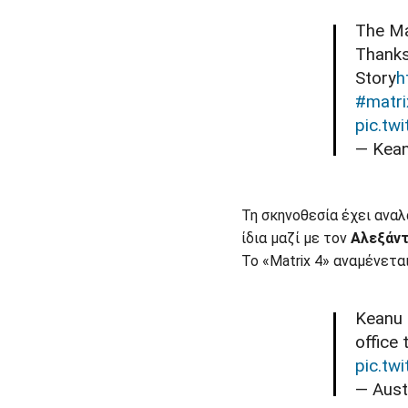
The Ma
Thank
Story
h
#matri
pic.tw
— Kean
Τη σκηνοθεσία έχει αναλ
ίδια μαζί με τον
Αλεξάντ
Το «Matrix 4» αναμένετα
Keanu 
office
pic.tw
— Aust