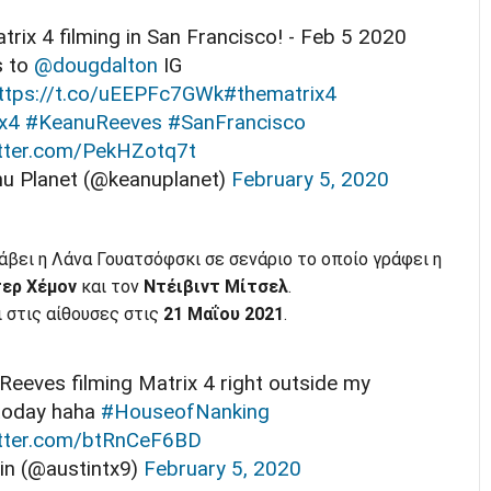
trix 4 filming in San Francisco! - Feb 5 2020
s to
@dougdalton
IG
ttps://t.co/uEEPFc7GWk
#thematrix4
x4
#KeanuReeves
#SanFrancisco
itter.com/PekHZotq7t
u Planet (@keanuplanet)
February 5, 2020
άβει η Λάνα Γουατσόφσκι σε σενάριο το οποίο γράφει η
ερ Χέμον
και τον
Ντέιβιντ Μίτσελ
.
ι στις αίθουσες στις
21 Μαΐου 2021
.
Reeves filming Matrix 4 right outside my
 today haha
#HouseofNanking
itter.com/btRnCeF6BD
in (@austintx9)
February 5, 2020