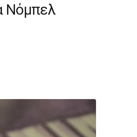
ια Νόμπελ