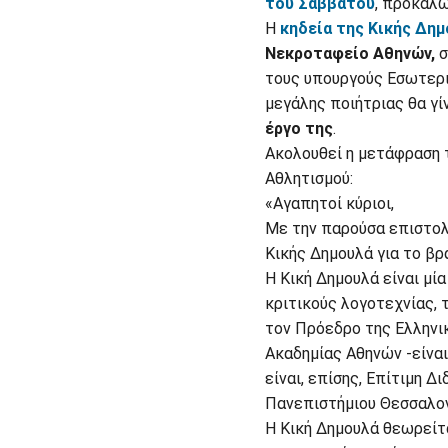
του Σαββάτου
, προκαλώ
Η
κηδεία της Κικής Δημ
Νεκροταφείο Αθηνών,
σ
τους υπουργούς Εσωτερικ
μεγάλης ποιήτριας θα γί
έργο της
.
Ακολουθεί η μετάφραση 
Αθλητισμού:
«Αγαπητοί κύριοι,
Με την παρούσα επιστολ
Κικής Δημουλά για το β
Η Κική Δημουλά είναι μί
κριτικούς λογοτεχνίας, 
τον Πρόεδρο της Ελληνικ
Ακαδημίας Αθηνών -είναι 
είναι, επίσης, Επίτιμη 
Πανεπιστήμιου Θεσσαλον
Η Κική Δημουλά θεωρείτα