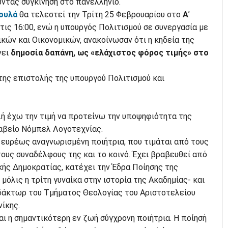
ντας συγκίνηση στο πανελλήνιο.
ουλά
θα τελεστεί την Τρίτη 25 Φεβρουαρίου στο
Α
’
τις 16:00, ενώ η υπουργός Πολιτισμού σε συνεργασία με
ών και Οικονομικών, ανακοίνωσαν ότι η κηδεία της
νει
δημοσία δαπάνη,
ως «ελάχιστος φόρος τιμής» στο
της επιστολής της υπουργού Πολιτισμού και
ή έχω την τιμή να προτείνω την υποψηφιότητα της
ραβείο Νόμπελ Λογοτεχνίας.
α ευρέως αναγνωρισμένη ποιήτρια, που τιμάται από τους
τους συναδέλφους της και το κοινό. Έχει βραβευθεί από
ής Δημοκρατίας, κατέχει την Έδρα Ποίησης της
μόλις η τρίτη γυναίκα στην ιστορία της Ακαδημίας- και
Διδάκτωρ του Τμήματος Θεολογίας του Αριστοτελείου
ίκης.
ι η σημαντικότερη εν ζωή σύγχρονη ποιήτρια. Η ποίησή