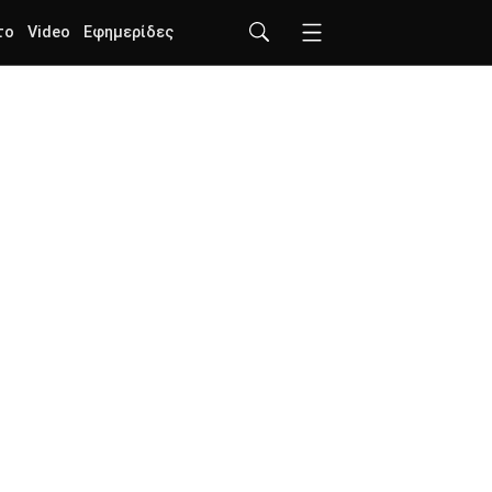
το
Video
Εφημερίδες