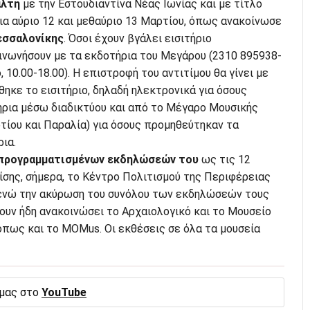
άλτη
με την Εστουδιαντίνα Νέας Ιωνίας και με τίτλο
α αύριο 12 και μεθαύριο 13 Μαρτίου, όπως ανακοίνωσε
εσσαλονίκης
. Όσοι έχουν βγάλει εισιτήριο
ινωνήσουν με τα εκδοτήρια του Μεγάρου (2310 895938-
10.00-18.00). Η επιστροφή του αντιτίμου θα γίνει με
θηκε το εισιτήριο, δηλαδή ηλεκτρονικά για όσους
ήρια μέσω διαδικτύου και από το Μέγαρο Μουσικής
τίου και Παραλία) για όσους προμηθεύτηκαν τα
ια.
 προγραμματισμένων εκδηλώσεών του
ως τις 12
σης, σήμερα, το Κέντρο Πολιτισμού της Περιφέρειας
ενώ την ακύρωση του συνόλου των εκδηλώσεών τους
ουν ήδη ανακοινώσει το Αρχαιολογικό και το Μουσείο
όπως και το MOMus. Οι εκθέσεις σε όλα τα μουσεία
 μας στο
YouTube