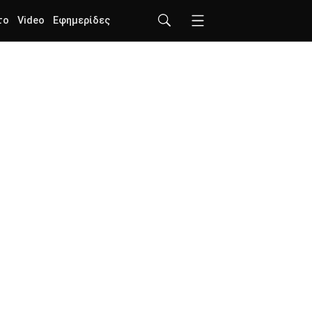
το
Video
Εφημερίδες