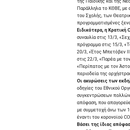
της Παιδικής και της Νε
Παράλληλα το ΚΘΒΕ, με 
του Σχολής, των Θεατρι
προγραμματισμένες ξενα
Ειδικότερα, η Κρατική
συναυλία στις 13/3, «Σε
πρόγραμμα στις 15/3, «Τ
20/3, «Έτος Μπετόβεν ΙΙ
στις 22/3, «Παρέα με το
«Περίπατος με τον Άστο
περιοδεία της ορχήστρας
Οι ακυρώσεις των εκδ
οδηγίες του Εθνικού Οργ
συγκεντρώσεων πολλών α
απόφαση, που απαγορεύ
με συμμετοχή άνω των 1
έναντι του κορονοϊού CO
Βάσει της ίδιας απόφα