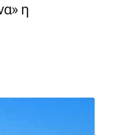
να» η