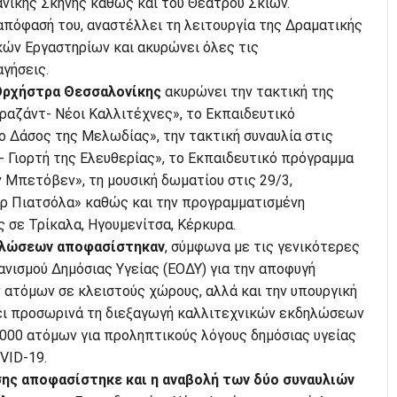
ανικής Σκηνής καθώς και του Θεάτρου Σκιών.
απόφασή του, αναστέλλει τη λειτουργία της Δραματικής
κών Εργαστηρίων και ακυρώνει όλες τις
γήσεις.
 Ορχήστρα Θεσσαλονίκης
ακυρώνει την τακτική της
χραζάντ- Νέοι Καλλιτέχνες», το Εκπαιδευτικό
ο Δάσος της Μελωδίας», την τακτική συναυλία στις
- Γιορτή της Ελευθερίας», το Εκπαιδευτικό πρόγραμμα
ν Μπετόβεν», τη μουσική δωματίου στις 29/3,
ρ Πιατσόλα» καθώς και την προγραμματισμένη
 σε Τρίκαλα, Ηγουμενίτσα, Κέρκυρα.
ηλώσεων αποφασίστηκαν
, σύμφωνα με τις γενικότερες
ανισμού Δημόσιας Υγείας (ΕΟΔΥ) για την αποφυγή
τόμων σε κλειστούς χώρους, αλλά και την υπουργική
ει προσωρινά τη διεξαγωγή καλλιτεχνικών εκδηλώσεων
000 ατόμων για προληπτικούς λόγους δημόσιας υγείας
VID-19.
σης αποφασίστηκε και η αναβολή των δύο συναυλιών