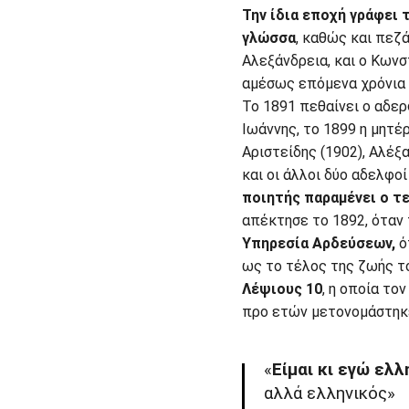
Την ίδια εποχή γράφει 
γλώσσα
, καθώς και πεζά
Αλεξάνδρεια, και ο Κωνσ
αμέσως επόμενα χρόνια θ
Το 1891 πεθαίνει ο αδε
Ιωάννης, το 1899 η μητέρ
Αριστείδης (1902), Αλέξ
και οι άλλοι δύο αδελφοί
ποιητής παραμένει ο τε
απέκτησε το 1892, όταν
Υπηρεσία Αρδεύσεων,
όπ
ως το τέλος της ζωής τ
Λέψιους 10
, η οποία το
προ ετών μετονομάστηκε
«
Είμαι κι εγώ ελλ
αλλά ελληνικός»