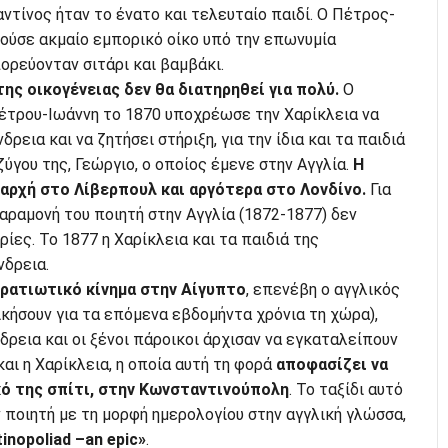
αντίνος ήταν το ένατο και τελευταίο παιδί. Ο Πέτρος-
ούσε ακμαίο εμπορικό οίκο υπό την επωνυμία
ορεύονταν σιτάρι και βαμβάκι.
της οικογένειας δεν θα διατηρηθεί για πολύ.
Ο
τρου-Ιωάννη το 1870 υποχρέωσε την Χαρίκλεια να
ρεια και να ζητήσει στήριξη, για την ίδια και τα παιδιά
ζύγου της, Γεώργιο, ο οποίος έμενε στην Αγγλία.
Η
 αρχή στο Λίβερπουλ και αργότερα στο Λονδίνο.
Για
ραμονή του ποιητή στην Αγγλία (1872-1877) δεν
ες. Το 1877 η Χαρίκλεια και τα παιδιά της
δρεια.
ρατιωτικό κίνημα στην Αίγυπτο
, επενέβη ο αγγλικός
οικήσουν για τα επόμενα εβδομήντα χρόνια τη χώρα),
ρεια και οι ξένοι πάροικοι άρχισαν να εγκαταλείπουν
και η Χαρίκλεια, η οποία αυτή τη φορά
αποφασίζει να
ό της σπίτι, στην Κωνσταντινούπολη
. Το ταξίδι αυτό
 ποιητή με τη μορφή ημερολογίου στην αγγλική γλώσσα,
inopoliad –an epic»
.