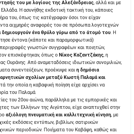
τησής του με λογίους της Αλεξάνδρειας
, αλλά και με
Ελλάδα. Η ασυνήθης εκδοτική τακτική του, κάποιες
ήρα του, όπως τις κατέγραφαν όσοι τον είχαν
πάντα αιχμηρές αναφορές του σε πρόσωπα λογοτεχνών
α δημιουργούν ένα θρύλο γύρω από το άτομό του
. Η
κτησε έντονα (κάποτε και παραμορφωτικά)
 περιγραφές γνωστών συγγραφέων και ποιητών,
 τον επισκέφτηκαν, όπως ο
Νίκος Καζαντζάκης
, η
ας Ουράνης. Από αναμεταδόσεις ιδιωτικών συνομιλιών,
ματα συνεντεύξεων, προέκυψε και
η δημόσια
αρνητικών σχολίων μεταξύ Κωστή Παλαμά και
ατά την οποία η καβαφική ποίηση είχε αρχίσει να
ορία του Παλαμά.
ες του 20ου αιώνα, παράλληλα με τις εμπορικές και
ητες των Ελλήνων της Αιγύπτου, είχε αναπτυχθεί στην
ιρο
αξιόλογη πνευματική και καλλιτεχνική κίνηση
, με
χικές εκδόσεις εντύπων, βιβλίων, σατιρικών
χνικών περιοδικών. Ποιήματα του Καβάφη, καθώς και