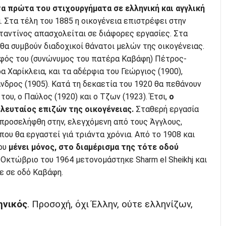
τα πρώτα του στιχουργήματα σε ελληνική και αγγλική
. Στα τέλη του 1885 η οικογένεια επιστρέφει στην
ταντίνος απασχολείται σε διάφορες εργασίες. Στα
α συμβούν διαδοχικοί θάνατοι μελών της οικογένειας.
ρφός του (συνώνυμος του πατέρα Καβάφη) Πέτρος-
α Χαρίκλεια, και τα αδέρφια του Γεώργιος (1900),
ανδρος (1905). Κατά τη δεκαετία του 1920 θα πεθάνουν
 του, ο Παύλος (1920) και ο Τζων (1923). Έτσι,
ο
λευταίος επιζών της οικογένειας.
Σταθερή εργασία
 προσελήφθη στην, ελεγχόμενη από τους Άγγλους,
ου θα εργαστεί γιά τριάντα χρόνια. Από το 1908 και
ου
μένει μόνος, στο διαμέρισμα της τότε οδού
ν Οκτώβριο του 1964 μετονομάστηκε Sharm el Sheikhj και
 σε οδό Καβάφη.
ηνικός
. Προσοχή, όχι Έλλην, ούτε ελληνίζων,