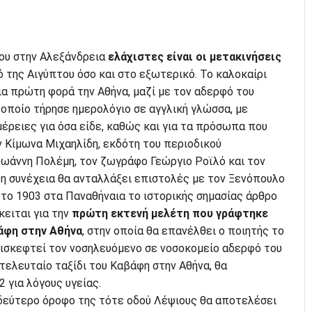
του στην Αλεξάνδρεια
ελάχιστες είναι οι μετακινήσεις
ό της Αιγύπτου όσο και στο εξωτερικό. Το καλοκαίρι
α πρώτη φορά την Αθήνα, μαζί με τον αδερφό του
ο οποίο τήρησε ημερολόγιο σε αγγλική γλώσσα, με
έρειες για όσα είδε, καθώς και για τα πρόσωπα που
ν Κίμωνα Μιχαηλίδη, εκδότη του περιοδικού
 Ιωάννη Πολέμη, τον ζωγράφο Γεώργιο Ροϊλό και τον
τη συνέχεια θα ανταλλάξει επιστολές με τον Ξενόπουλο
 το 1903 στα Παναθήναια το ιστορικής σημασίας άρθρο
κειται για την
πρώτη εκτενή μελέτη που γράφτηκε
βάφη στην Αθήνα
, στην οποία θα επανέλθει ο ποιητής το
πισκεφτεί τον νοσηλευόμενο σε νοσοκομείο αδερφό του
 τελευταίο ταξίδι του Καβάφη στην Αθήνα, θα
 για λόγους υγείας.
 δεύτερο όροφο της τότε οδού Λέψιους θα αποτελέσει