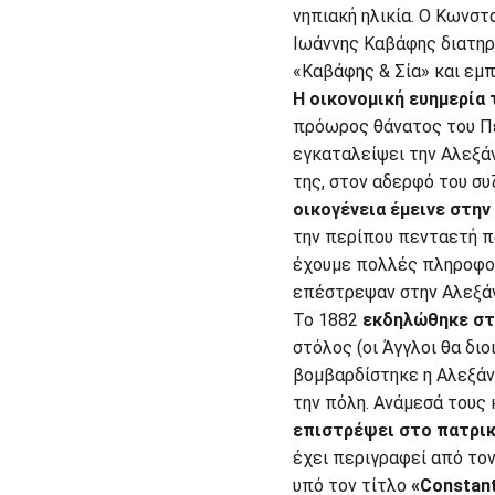
νηπιακή ηλικία. Ο Κωνστ
Ιωάννης Καβάφης διατηρ
«Καβάφης & Σία» και εμπ
Η οικονομική ευημερία 
πρόωρος θάνατος του Πέ
εγκαταλείψει την Αλεξάνδ
της, στον αδερφό του συ
οικογένεια έμεινε στην
την περίπου πενταετή πα
έχουμε πολλές πληροφορί
επέστρεψαν στην Αλεξάν
Το 1882
εκδηλώθηκε στ
στόλος (οι Άγγλοι θα δι
βομβαρδίστηκε η Αλεξάνδ
την πόλη. Ανάμεσά τους 
επιστρέψει στο πατρικ
έχει περιγραφεί από τον
υπό τον τίτλο
«Constant