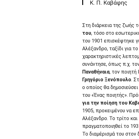
Κ. Π. Καβάφης
Στη διάρκεια της ζωής 
του
, τόσο στο εσωτερικ
του 1901 επισκέφτηκε γι
Αλέξανδρο, ταξίδι για τ
χαρακτηριστικές λεπτομ
συνάντησε, όπως π.χ. το
Παναθήναια
, τον ποιητή
Γρηγόριο Ξενόπουλο
. Σ
ο οποίος θα δημοσιεύσει
του «Ένας ποιητής». Πρό
για την ποίηση του Κα
1905, προκειμένου να ε
Αλέξανδρο. Το τρίτο και
πραγματοποιηθεί το 1932
Το διαμέρισμά του στον