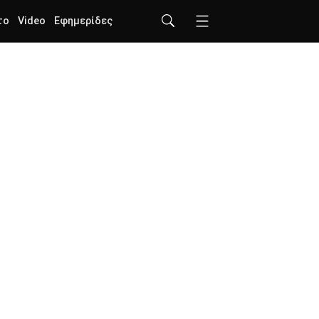
το
Video
Εφημερίδες