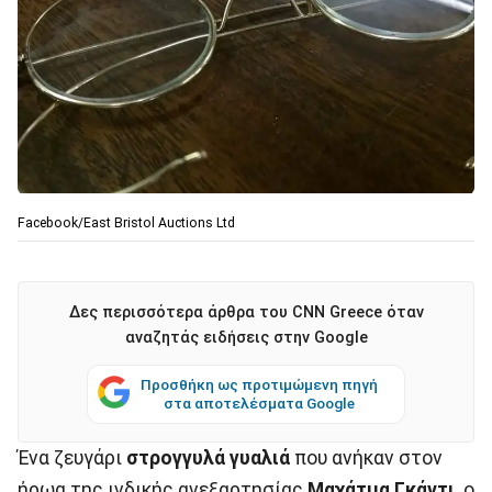
Facebook/East Bristol Auctions Ltd
Δες περισσότερα άρθρα του CNN Greece όταν
αναζητάς ειδήσεις στην Google
Προσθήκη ως προτιμώμενη πηγή
στα αποτελέσματα Google
Ένα ζευγάρι
στρογγυλά γυαλιά
που ανήκαν στον
ήρωα της ινδικής ανεξαρτησίας
Μαχάτμα Γκάντι,
ο