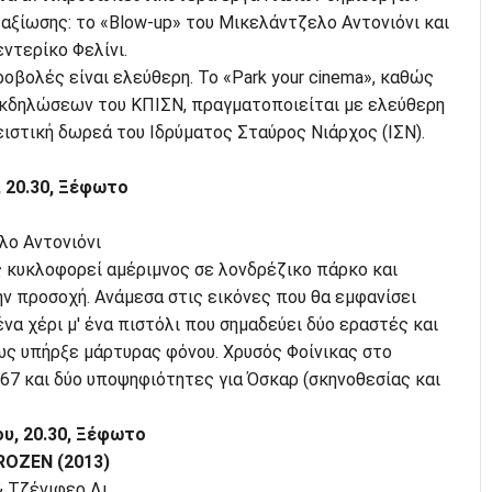
αξίωσης: το «Blow-up» του Μικελάντζελο Αντονιόνι και
εντερίκο Φελίνι.
ροβολές είναι ελεύθερη. Το «Park your cinema», καθώς
εκδηλώσεων του ΚΠΙΣΝ, πραγματοποιείται με ελεύθερη
ιστική δωρεά του Ιδρύματος Σταύρος Νιάρχος (ΙΣΝ).
 20.30, Ξέφωτο
λο Αντονιόνι
κυκλοφορεί αμέριμνος σε λονδρέζικο πάρκο και
ν προσοχή. Ανάμεσα στις εικόνες που θα εμφανίσει
ένα χέρι μ' ένα πιστόλι που σημαδεύει δύο εραστές και
ως υπήρξε μάρτυρας φόνου. Χρυσός Φοίνικας στο
67 και δύο υποψηφιότητες για Όσκαρ (σκηνοθεσίας και
υ, 20.30, Ξέφωτο
ROZEN (2013)
& Τζένιφερ Λι