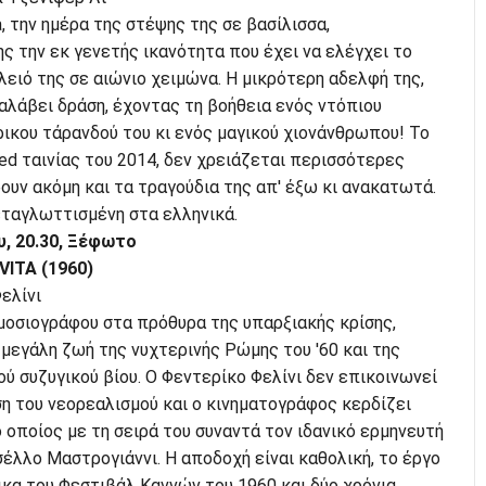
, την ημέρα της στέψης της σε βασίλισσα,
 την εκ γενετής ικανότητα που έχει να ελέγχει το
ίλειό της σε αιώνιο χειμώνα. Η μικρότερη αδελφή της,
αλάβει δράση, έχοντας τη βοήθεια ενός ντόπιου
άρικου τάρανδού του κι ενός μαγικού χιονάνθρωπου! Το
d ταινίας του 2014, δεν χρειάζεται περισσότερες
ρουν ακόμη και τα τραγούδια της απ' έξω κι ανακατωτά.
εταγλωττισμένη στα ελληνικά.
υ, 20.30, Ξέφωτο
VITA (1960)
ελίνι
μοσιογράφου στα πρόθυρα της υπαρξιακής κρίσης,
μεγάλη ζωή της νυχτερινής Ρώμης του '60 και της
ού συζυγικού βίου. Ο Φεντερίκο Φελίνι δεν επικοινωνεί
η του νεορεαλισμού και ο κινηματογράφος κερδίζει
ο οποίος με τη σειρά του συναντά τον ιδανικό ερμηνευτή
λλο Μαστρογιάννι. Η αποδοχή είναι καθολική, το έργο
ικα του Φεστιβάλ Καννών του 1960 και δύο χρόνια