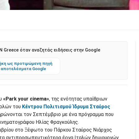
 Greece όταν αναζητάς ειδήσεις στην Google
κη ως προτιμώμενη πηγή
 αποτελέσματα Google
ου
«Park your cinema»
, της ενότητας υπαίθριων
βολών του
Κέντρου Πολιτισμού Ίδρυμα Σταύρος
ηρώνονται τον Σεπτέμβριο με ένα πρόγραμμα που
κινηματογράφου Ηλίας Φραγκούλης.
μβρίου στο Ξέφωτο του Πάρκου Σταύρος Νιάρχος
τα αντιπροσωπευτικότερα έργα Ιταλών δημιουργών