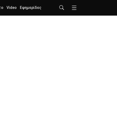
το
Video
Εφημερίδες