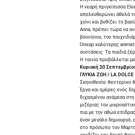
Η νεαρή πριγκίπισσα Elsa
απελευθερώνει άθελά της
χιόνι και βυθίζει το βασ
Anna, πρέπει τώρα να αν
βουνίσιου, του παιχνιδι
Όσκαρ καλύτερης animate
συστάσεις. Τα παιδιά ξέ
Η ταινία προβάλλεται μ
Κυριακή 20 Σεπτεμβρίο
ΓΛΥΚΙΑ ΖΩΗ / LA DOLCE 
Σκηνοθεσία: Φεντερίκο Φ
Έργα και ημέρες ενός δη
διχασμένου ανάμεσα στη 
μιζέριας του μικροαστικ
πια με την αθώα επίδρασ
έναν μεγάλο δημιουργό, 
στο πρόσωπο του Μαρτσέ
κερδίζει τον Χρυσό Φοίν