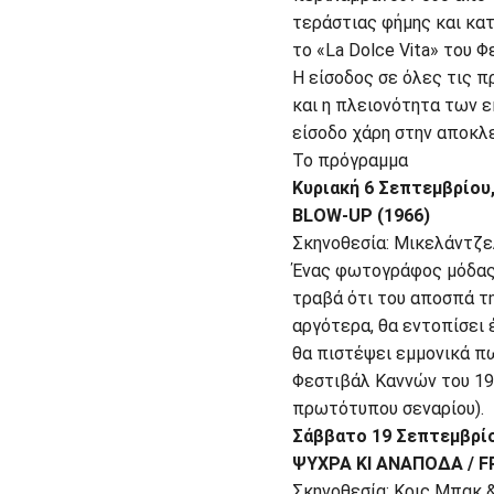
τεράστιας φήμης και κατ
το «La Dolce Vita» του Φ
Η είσοδος σε όλες τις π
και η πλειονότητα των 
είσοδο χάρη στην αποκλε
Το πρόγραμμα
Κυριακή 6 Σεπτεμβρίου,
BLOW-UP (1966)
Σκηνοθεσία: Μικελάντζε
Ένας φωτογράφος μόδας 
τραβά ότι του αποσπά τη
αργότερα, θα εντοπίσει 
θα πιστέψει εμμονικά π
Φεστιβάλ Καννών του 19
πρωτότυπου σεναρίου).
Σάββατο 19 Σεπτεμβρίο
ΨΥΧΡΑ ΚΙ ΑΝΑΠΟΔΑ / F
Σκηνοθεσία: Κρις Μπακ 