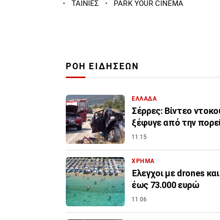
·
·
ΤΑΙΝΙΕΣ
PARK YOUR CINEMA
ΡΟΗ ΕΙΔΗΣΕΩΝ
ΕΛΛΑΔΑ
Σέρρες: Βίντεο ντοκο
ξέφυγε από την πορεί
11:15
ΧΡΗΜΑ
Έλεγχοι με drones κα
έως 73.000 ευρώ
11:06