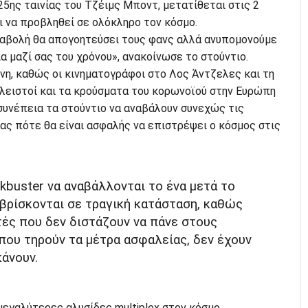
ς 25ης ταινίας του Τζέιμς Μποντ, μετατίθεται στις 2
ι να προβληθεί σε ολόκληρο τον κόσμο.
ναβολή θα απογοητεύσει τους φανς αλλά ανυπομονούμε
ία μαζί σας του χρόνου», ανακοίνωσε το στούντιο.
νη, καθώς οι κινηματογράφοι στο Λος Άντζελες και τη
λειστοί και τα κρούσματα του κορωνοϊού στην Ευρώπη
συνέπεια τα στούντιο να αναβάλουν συνεχώς τις
ας πότε θα είναι ασφαλής να επιστρέψει ο κόσμος στις
kbuster να αναβάλλονται το ένα μετά το
 βρίσκονται σε τραγική κατάσταση, καθώς
τές που δεν διστάζουν να πάνε στους
ου τηρούν τα μέτρα ασφαλείας, δεν έχουν
κάνουν.
 μεγαλύτερες αλυσίδες multiplex στον κόσμο