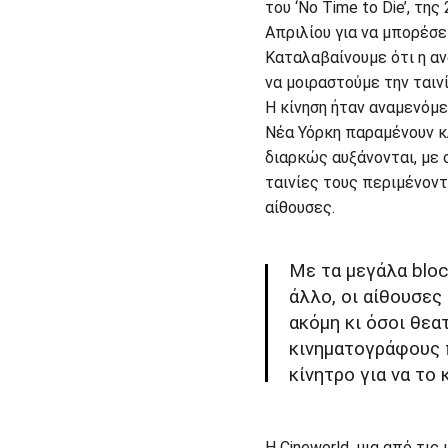
του ‘No Time to Die’, τη
Απριλίου για να μπορέσε
Καταλαβαίνουμε ότι η α
να μοιραστούμε την ταιν
H κίνηση ήταν αναμενόμε
Νέα Υόρκη παραμένουν κ
διαρκώς αυξάνονται, με 
ταινίες τους περιμένοντ
αίθουσες.
Με τα μεγάλα bloc
άλλο, οι αίθουσες
ακόμη κι όσοι θεα
κινηματογράφους π
κίνητρο για να το 
Η Cineworld, μια από τις