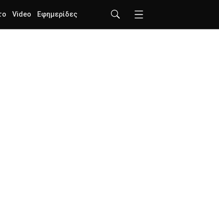
το
Video
Εφημερίδες