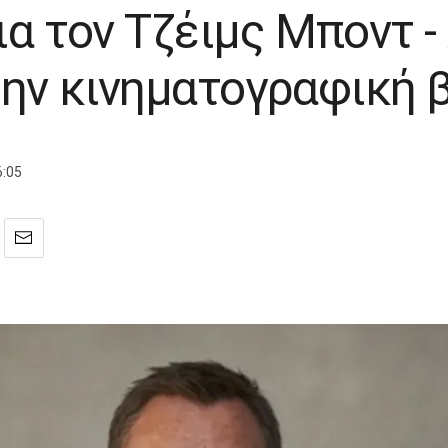
ια τον Τζέιμς Μποντ 
την κινηματογραφική 
6:05