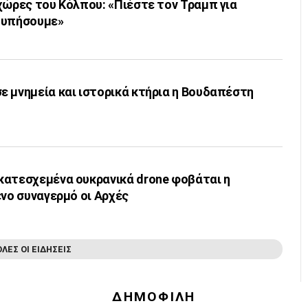
χώρες του Κόλπου: «Πιέστε τον Τραμπ για
τυπήσουμε»
ε μνημεία και ιστορικά κτήρια η Βουδαπέστη
κατεσχεμένα ουκρανικά drone φοβάται η
ένο συναγερμό οι Αρχές
ΟΛΕΣ ΟΙ ΕΙΔΗΣΕΙΣ
ΔΗΜΟΦΙΛΗ