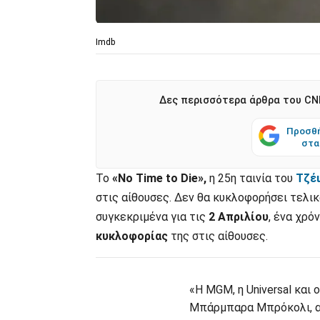
Imdb
Δες περισσότερα άρθρα του CNN
Προσθή
στα
Το
«No Time to Die»,
η 25η ταινία του
Τζέ
στις αίθουσες. Δεν θα κυκλοφορήσει τελικ
συγκεκριμένα για τις
2 Απριλίου
, ένα χρό
κυκλοφορίας
της στις αίθουσες.
«Η MGM, η Universal και 
Μπάρμπαρα Μπρόκολι, α