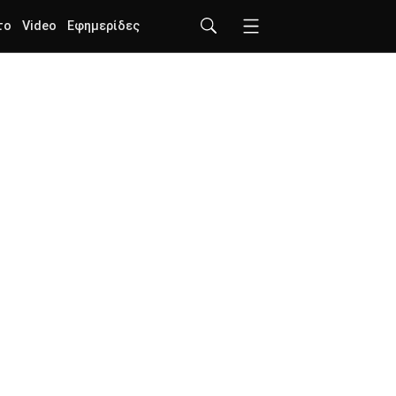
το
Video
Εφημερίδες