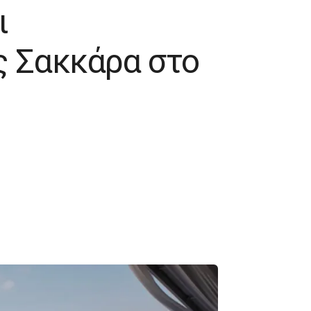
ι
ς Σακκάρα στο