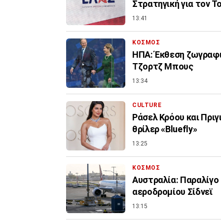
Στρατηγική για τον Τ
13:41
ΚΟΣΜΟΣ
ΗΠΑ: Έκθεση ζωγραφι
Τζορτζ Μπους
13:34
CULTURE
Ράσελ Κρόου και Πρι
θρίλερ «Bluefly»
13:25
ΚΟΣΜΟΣ
Αυστραλία: Παραλίγο
αεροδρομίου Σίδνεϊ
13:15