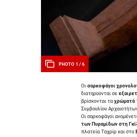
PHOTO 1 / 6
Οι
σαρκοφάγοι χρονολογ
διατηρούνται σε
εξαιρε
βρίσκονται τα
χρώματά
Συμβουλίου Αρχαιοτήτων
Οι σαρκοφάγοι αναμένετ
των Πυραμίδων στη Γκί
πλατεία Ταχρίρ και στο