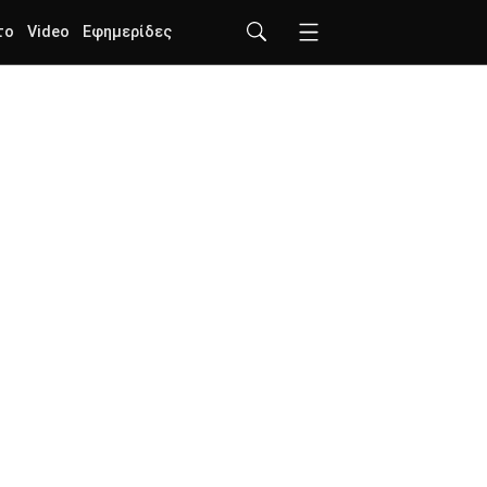
το
Video
Εφημερίδες