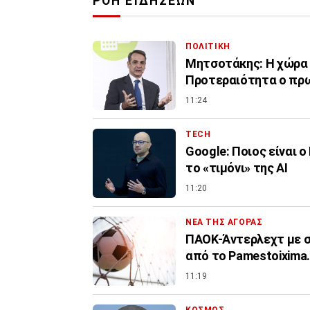
ΡΟΗ ΕΙΔΗΣΕΩΝ
ΠΟΛΙΤΙΚΗ
Μητσοτάκης: Η χώρα δ
Προτεραιότητα ο πρ
11:24
TECH
Google: Ποιος είναι 
το «τιμόνι» της ΑΙ
11:20
ΝΕΑ ΤΗΣ ΑΓΟΡΑΣ
ΠΑΟΚ-Άντερλεχτ με σ
από το Pamestoixima.
11:19