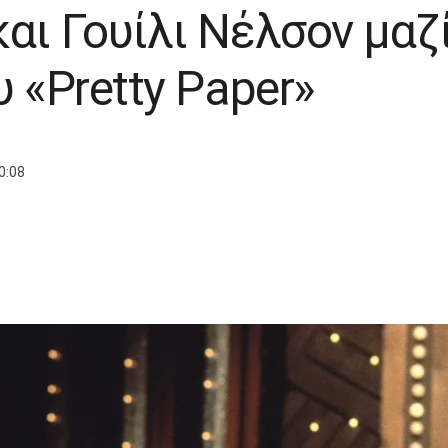
αι Γουίλι Νέλσον μαζί
υ «Pretty Paper»
0:08