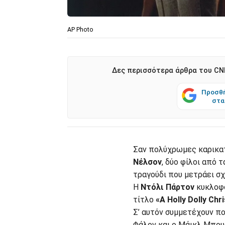
AP Photo
Δες περισσότερα άρθρα του CNN
Προσθή
στα
Σαν πολύχρωμες καρικα
Νέλσον
, δύο φίλοι από 
τραγούδι που μετράει σ
Η
Ντόλι Πάρτον
κυκλοφό
τίτλο
«A Holly Dolly Chr
Σ’ αυτόν συμμετέχουν πο
Φάλον και ο Μάικλ Μπου