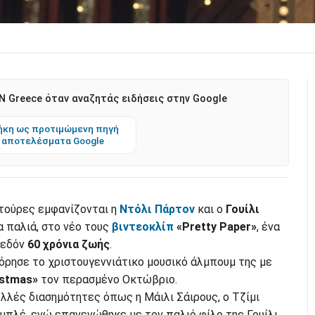
 Greece όταν αναζητάς ειδήσεις στην Google
κη ως προτιμώμενη πηγή
 αποτελέσματα Google
τούρες εμφανίζονται η
Ντόλι Πάρτον
και ο
Γουίλι
τα παλιά, στο νέο τους
βιντεοκλίπ
«Pretty Paper»
, ένα
χεδόν
60 χρόνια ζωής
.
ρησε το χριστουγεννιάτικο μουσικό άλμπουμ της με
istmas»
τον περασμένο Οκτώβριο.
λλές διασημότητες όπως η Μάιλι Σάιρους, ο Τζίμι
μπλέ, ενώ επανενώθηκε με τον παλιό φίλο της Γουίλι