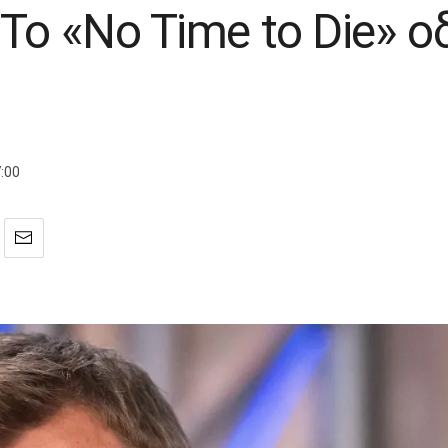
To «No Time to Die» ο
:00