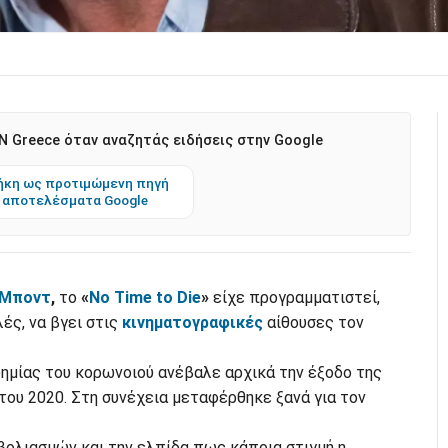
 Greece όταν αναζητάς ειδήσεις στην Google
κη ως προτιμώμενη πηγή
 αποτελέσματα Google
 Μποντ
,
το
«
No Time to Die
»
είχε προγραμματιστεί,
ές, να βγει στις
κινηματογραφικές
αίθουσες τον
ημίας του κορωνοιού ανέβαλε αρχικά την έξοδο της
 του 2020. Στη συνέχεια μεταφέρθηκε ξανά για τον
βολιασμών και την ελπίδα πως κάποια στιγμή η