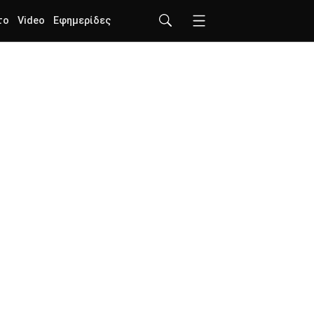
το
Video
Εφημερίδες