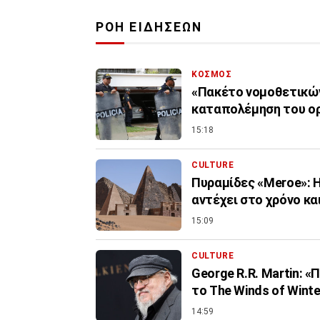
ΡΟΗ ΕΙΔΗΣΕΩΝ
ΚΟΣΜΟΣ
«Πακέτο νομοθετικών
καταπολέμηση του ο
15:18
CULTURE
Πυραμίδες «Meroe»: 
αντέχει στο χρόνο κα
15:09
CULTURE
George R.R. Martin: 
το The Winds of Winte
14:59