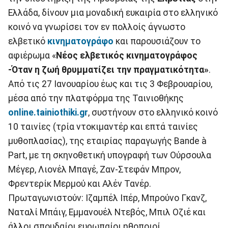
Ελλάδα, δίνουν μια μοναδική ευκαιρία στο ελληνικό
κοινό να γνωρίσει τον εν πολλοίς άγνωστο
ελβετικό
κινηματογράφο
και παρουσιάζουν το
αφιέρωμα «
Νέος ελβετικός κινηματογράφος
-Όταν η ζωή θρυμματίζει την πραγματικότητα»
.
Από τις 27 Ιανουαρίου έως και τις 3 Φεβρουαρίου,
μέσα από την πλατφόρμα της Ταινιοθήκης
online.tainiothiki.gr
, συστήνουν στο ελληνικό κοινό
10 ταινίες (τρία ντοκιμαντέρ και επτά ταινίες
μυθοπλασίας), της εταιρίας παραγωγής Bande à
Part, με τη σκηνοθετική υπογραφή των Ούρσουλα
Μέγερ, Λιονέλ Μπαγέ, Ζαν-Στεφάν Μπρον,
Φρεντερίκ Μερμού και Αλέν Τανέρ.
Πρωταγωνιστούν: Ιζαμπέλ Ιπέρ, Μπρούνο Γκανζ,
Ναταλί Μπάιγ, Εμμανουέλ Ντεβός, Μπιλ Οζιέ και
άλλοι σπουδαίοι ευρωπαίοι ηθοποιοί.