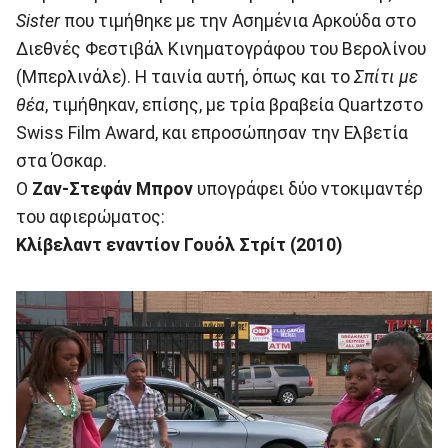
Sister
που τιμήθηκε με την Ασημένια Αρκούδα στο
Διεθνές Φεστιβάλ Κινηματογράφου του Βερολίνου
(Μπερλινάλε). Η ταινία αυτή, όπως και το
Σπίτι με
θέα
, τιμήθηκαν, επίσης, με τρία βραβεία Quartzστο
Swiss Film Award, και επροσώπησαν την Ελβετία
στα Όσκαρ.
Ο
Ζαν-Στεφάν Μπρον
υπογράφει δύο ντοκιμαντέρ
του αφιερώματος:
Κλίβελαντ εναντίον Γουόλ Στρίτ (2010)