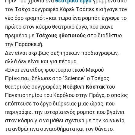
Πριν 100 χρόνια ένα
θεατρικό έργο
γραμμένο από
τον Τσέχο συγγραφέα Κάρελ Τσάπεκ εισήγαγε τον
νέο όρο «ρομπότ» και τώρα ένα ρομπότ έγραψε το
πρώτο στον κόσμο θεατρικό έργο, που έκανε
πρεμιέρα με
Τσέχους ηθοποιούς
στο διαδίκτυο
την Παρασκευή.
Δεν είναι ακριβώς σεξπηρικών προδιαγραφών,
αλλά δεν είναι και για πέταμα…
«Είναι ένα είδος φουτουριστικού Μικρού
Πρίγκιπα», δήλωσε στο "Science" ο Τσέχος
θεατρικός συγγραφέας
Ντέιβιντ Κόστακ
του
Πανεπιστημίου του Καρόλου στην Πράγα, ο οποίος
επόπτευσε το έργο διάρκειας μιας ώρας, που
περιγράφει την ιστορία ενός ρομπότ που βγαίνει
στον κόσμο για να μάθει σχετικά με την κοινωνία,
τα ανθρώπινα συναισθήματα και τον θάνατο.