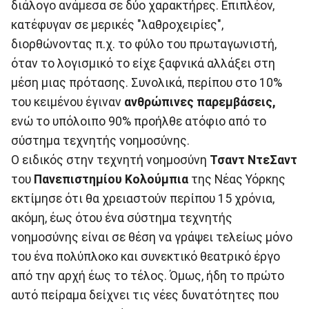
διάλογο ανάμεσα σε δύο χαρακτήρες. Επιπλέον,
κατέφυγαν σε μερικές "λαθροχειρίες",
διορθώνοντας π.χ. το φύλο του πρωταγωνιστή,
όταν το λογισμικό το είχε ξαφνικά αλλάξει στη
μέση μιας πρότασης. Συνολικά, περίπου στο 10%
του κειμένου έγιναν
ανθρώπινες παρεμβάσεις,
ενώ το υπόλοιπο 90% προήλθε ατόφιο από το
σύστημα τεχνητής νοημοσύνης.
Ο ειδικός στην τεχνητή νοημοσύνη
Τσαντ ΝτεΣαντ
του
Πανεπιστημίου Κολούμπια
της Νέας Υόρκης
εκτίμησε ότι θα χρειαστούν περίπου 15 χρόνια,
ακόμη, έως ότου ένα σύστημα τεχνητής
νοημοσύνης είναι σε θέση να γράψει τελείως μόνο
του ένα πολύπλοκο και συνεκτικό θεατρικό έργο
από την αρχή έως το τέλος. Όμως, ήδη το πρώτο
αυτό πείραμα δείχνει τις νέες δυνατότητες που