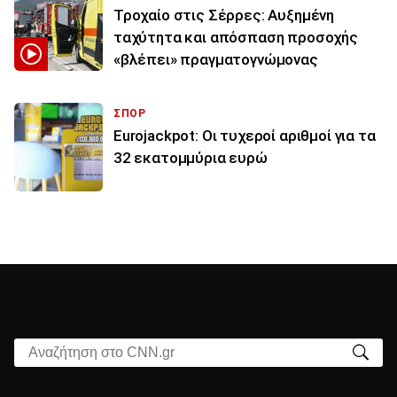
Τροχαίο στις Σέρρες: Αυξημένη
ταχύτητα και απόσπαση προσοχής
«βλέπει» πραγματογνώμονας
ΣΠΟΡ
Eurojackpot: Οι τυχεροί αριθμοί για τα
32 εκατoμμύρια ευρώ
Αναζήτηση στο CNN.gr