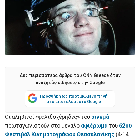
Δες περισσότερα άρθρα του CNN Greece όταν
αναζητάς ειδήσεις στην Google
Προσθήκη ως προτιμώμενη πηγή
στα αποτελέσματα Google
Οι αληθινοί «ψαλιδοχέρηδες» του
σινεμά
πρωταγωνιστούν στο μεγάλο
αφιέρωμα
του
62oυ
Φεστιβάλ Κινηματογράφου Θεσσαλονίκης
(4-14