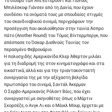
Το δίδυμο των Άνε Εστερούντ και Γιάνους
Μπιλέσκοφ Γιάνσεν από τη Δανία, που έχουν
συνδέσει τα ονόματά τους με σπουδαίες στιγμές
του σκανδιναβικού σινεμά, περιγράφουν την
προσέγγιση που ακολούθησαν στην ταινία Άσπρο
πάτο (Another Round) του Τόμας Βίντερμπεργκ, που
απέσπασε το Όσκαρ Διεθνούς Ταινίας τον
περασμένο Φεβρουάριο.
Η πολυσχιδής Αμερικανίδα Κλερ Άθερτον μιλάει
για τη διαδρομή της στον κινηματογράφο και στα
εικαστικά, αλλά και για την τριαντακονταετή
συνεργασία της με την αξέχαστη βελγίδα
πρωτοπόρο του σινεμά, Σαντάλ Άκερμαν.
Ο Σερβο-Αμερικανός Ρόλαντ Βάις, που έχει
συνεργαστεί με σκηνοθέτες όπως ο Μάρτιν
Σκορσέζε, ο Ανγκ Λι και ο Μάικλ Μουρ, έρχεται με