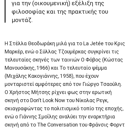
για την (οικουμενική) εξέλιξη της
φιλοσοφίας και της πρακτικής του
μοντάζ.
Η Στέλλα Θεοδωράκη μιλά για το La Jetée του Κρις
Μαρκέρ, ενώ ο Σύλλας Τζουμέρκας συγκρίνει τις
τελευταίες σκηνές των ταινιών Ο Φόβος (Κώστας
Μανουσάκης, 1966) και Το τελευταίο ψέμμα
(Μιχάλης Κακογιάννης, 1958), που έχουν
μονταριστεί αμφότερες από τον Γιώργο Τσαούλη.
Ο Xρήστος Μήτσης ρίχνει φως στην ερωτική
σκηνή στο Don’t Look Now του Νίκολας Ρεγκ,
σκιαγραφώντας το πολιτισμικό τοπίο της εποχής,
ενώ ο Γιάννης Σμοΐλης αναλύει την εναρκτήρια
σκηνή από το The Conversation του Φράνσις Φορντ