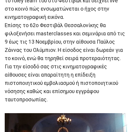
το foley team του στο Φεστιβάλ και δείχνει live
στο κοινό πώς ενσωματώνεται ο ήχος στην
κινηματογραφική εικόνα.
Επίσης το 62o Φεστιβάλ Θεσσαλονίκης θα
φιλοξενήσει masterclasses και σεμινάρια από τις
9 έως τις 13 Νοεμβρίου, στην αίθουσα Παύλος
Ζάννας του Ολύμπιον. Η είσοδος είναι δωρεάν για
το κοινό, ενώ θα τηρηθεί σειρά προτεραιότητας.
Για την είσοδό σας στις κινηματογραφικές
αίθουσες είναι απαραίτητη η επίδειξη
πιστοποιητικού εμβολιασμού ή πιστοποιητικού
νόσησης καθώς και επίσημου εγγράφου
ταυτοπροσωπίας.