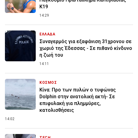
Κ19
14:29
ΕΛΛΑΔΑ
Συναγερμός για εξαφάνιση 31χρονου σε
χωριό της Έδεσσας - Σε πιθανό κίνδυνο
η ζωή του
14:11
ΚΟΣΜΟΣ
Κίνα: Προ των πυλών ο τυφώνας
Dolphin στην ανατολική ακτή- Σε
επιφυλακή για πλημμύρες,
κατολισθήσεις
14:02
TECH