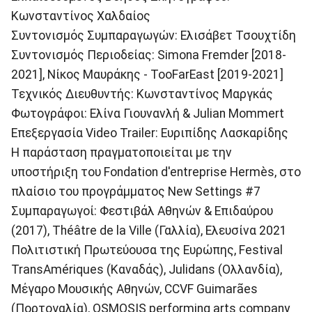
Κωνσταντίνος Χαλδαίος
Συντονισμός Συμπαραγωγών: Ελισάβετ Τσουχτίδη
Συντονισμός Περιοδείας: Simona Fremder [2018-
2021], Νίκος Μαυράκης - TooFarEast [2019-2021]
Τεχνικός Διευθυντής: Κωνσταντίνος Μαργκάς
Φωτογράφοι: Ελίνα Γιουνανλή & Julian Mommert
Επεξεργασία Video Trailer: Ευριπίδης Λασκαρίδης
Η παράσταση πραγματοποιείται με την
υποστήριξη του Fondation d'entreprise Hermès, στο
πλαίσιο του προγράμματος New Settings #7
Συμπαραγωγοί: Φεστιβάλ Αθηνών & Επιδαύρου
(2017), Théâtre de la Ville (Γαλλία), Ελευσίνα 2021
Πολιτιστική Πρωτεύουσα της Ευρώπης, Festival
TransAmériques (Καναδάς), Julidans (Ολλανδία),
Μέγαρο Μουσικής Αθηνών, CCVF Guimarães
(Πορτογαλία), OSMOSIS performing arts company