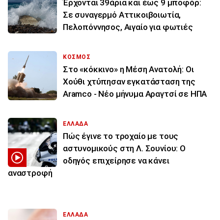
Έρχονται 39άρια και έως 9 μποφόρ:
Σε συναγερμό Αττικοιβοιωτία,
Πελοπόννησος, Αιγαίο για φωτιές
ΚΟΣΜΟΣ
Στο «κόκκινο» η Μέση Ανατολή: Οι
Χούθι χτύπησαν εγκατάσταση της
Aramco - Νέο μήνυμα Αραγτσί σε ΗΠΑ
ΕΛΛΑΔΑ
Πώς έγινε το τροχαίο με τους
αστυνομικούς στη Λ. Σουνίου: Ο
οδηγός επιχείρησε να κάνει
αναστροφή
ΕΛΛΑΔΑ