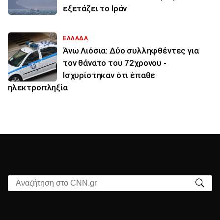
εξετάζει το Ιράν
ΕΛΛΑΔΑ
Άνω Λιόσια: Δύο συλληφθέντες για
τον θάνατο του 72χρονου -
Ισχυρίστηκαν ότι έπαθε
ηλεκτροπληξία
Αναζήτηση στο CNN.gr