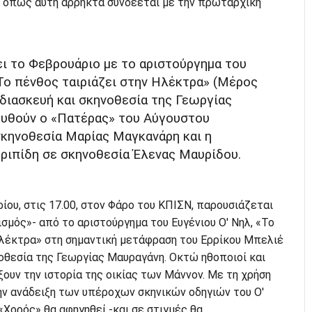
 όπως αυτή άρρηκτα συνδέεται με την πρωταρχική
ει το Φεβρουάριο με το αριστούργημα του
Το πένθος ταιριάζει στην Ηλέκτρα» (Μέρος
ε διασκευή και σκηνοθεσία της Γεωργίας
υθούν ο «Πατέρας» του Αύγουστου
σκηνοθεσία Μαρίας Μαγκανάρη και η
ριπίδη σε σκηνοθεσία Έλενας Μαυρίδου.
ίου, στις 17.00, στον Φάρο του ΚΠΙΣΝ, παρουσιάζεται
σμός»- από το αριστούργημα του Ευγένιου Ο' Νηλ, «Το
Ηλέκτρα» στη σημαντική μετάφραση του Ερρίκου Μπελιέ
νοθεσία της Γεωργίας Μαυραγάνη. Οκτώ ηθοποιοί και
ξουν την ιστορία της οικίας των Μάννον. Με τη χρήση
ην ανάδειξη των υπέροχων σκηνικών οδηγιών του Ο'
«Χορός» θα αφηγηθεί -και σε στιγμές θα