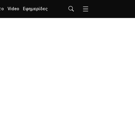
το
Video
Εφημερίδες