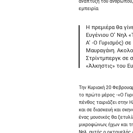
ανάπτυξη του ανθρώπου,
εμπειρία.
Η πρεμιέρα θα γίν
Ευγένιου Ο' Νηλ «
Α' -Ο Γυρισμός) σ
Μαυραγάνη. Ακολο
Στρίντμπεργκ σε 
«Άλκηστις» του Ευ
Την Κυριακή 20 Φεβρουαρ
το πρώτο μέρος -«Ο Γυρι
πένθος ταιριάζει στην 
και σε διασκευή και σκη
ένας μουσικός θα ξετυλί
μικροφώνων, ήχων και τ
Νηλ, αυτός ο οκταμελής 