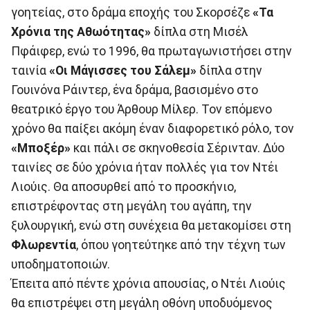
γοητείας, στο δράμα εποχής του Σκορσέζε
«Τα
Χρόνια της Αθωότητας»
δίπλα στη Μισέλ
Πφάιφερ, ενώ το 1996, θα πρωταγωνιστήσει στην
ταινία
«Οι Μάγισσες του Σάλεμ»
δίπλα στην
Γουινόνα Ράιντερ, ένα δράμα, βασισμένο στο
θεατρικό έργο του Άρθουρ Μίλερ. Τον επόμενο
χρόνο θα παίξει ακόμη έναν διαφορετικό ρόλο, τον
«Μποξέρ»
και πάλι σε σκηνοθεσία Σέρινταν. Δύο
ταινίες σε δύο χρόνια ήταν πολλές για τον Ντέι
Λιούις. Θα αποσυρθεί από το προσκήνιο,
επιστρέφοντας στη μεγάλη του αγάπη, την
ξυλουργική, ενώ στη συνέχεια θα μετακομίσει στη
Φλωρεντία
, όπου γοητεύτηκε από την τέχνη των
υποδηματοποιών.
Έπειτα από πέντε χρόνια απουσίας, ο Ντέι Λιούις
θα επιστρέψει στη μεγάλη οθόνη υποδυόμενος