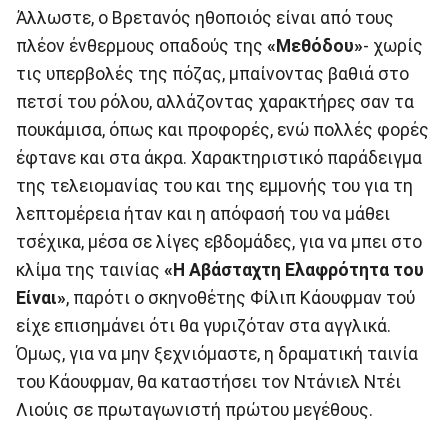
Άλλωστε, ο Βρετανός ηθοποιός είναι από τους
πλέον ένθερμους οπαδούς της
«Μεθόδου»
- χωρίς
τις υπερβολές της πόζας, μπαίνοντας βαθιά στο
πετσί του ρόλου, αλλάζοντας χαρακτήρες σαν τα
πουκάμισα, όπως και προφορές, ενώ πολλές φορές
έφτανε και στα άκρα. Χαρακτηριστικό παράδειγμα
της τελειομανίας του και της εμμονής του για τη
λεπτομέρεια ήταν και η απόφασή του να μάθει
τσέχικα, μέσα σε λίγες εβδομάδες, για να μπει στο
κλίμα της ταινίας
«Η Αβάσταχτη Ελαφρότητα του
Είναι»
, παρότι ο σκηνοθέτης Φίλιπ Κάουφμαν τού
είχε επισημάνει ότι θα γυριζόταν στα αγγλικά.
Όμως, για να μην ξεχνιόμαστε, η δραματική ταινία
του Κάουφμαν, θα καταστήσει τον Ντάνιελ Ντέι
Λιούις σε πρωταγωνιστή πρώτου μεγέθους.