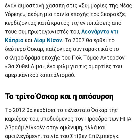
έναν αιμοσταγή χασάπη στις «Συμμορίες της Νέας
Υόρκης», ακόμη μια ταινία εποχής του Σκορσέζε,
κερδίζοντας κατά κράτος τις εντυπώσεις από
τους συμπρωταγωνιστές του,
Λεονάρντο ντι
Κάπριο
και
Λίαμ Νίσον
. Το 2007 θα έρθει το
δεύτερο Όσκαρ, παίζοντας συνταρακτικά στο
σκληρό δράμα εποχής του Πολ Τόμας Άντερσον
«Θα Χυθεί Αίμα», ένα φιλμ για τις αμαρτίες του
αμερικανικού καπιταλισμού.
Το τρίτο Όσκαρ και η απόσυρση
Το 2012 θα κερδίσει το τελευταίο Όσκαρ της
καριέρας του, υποδυόμενος τον Πρόεδρο των ΗΠΑ
Αβραάμ Λίνκολν στην ομώνυμη, αλλά και
αμφιλεγόμενη, ταινία του Στίβεν Σπίλμπεργκ.