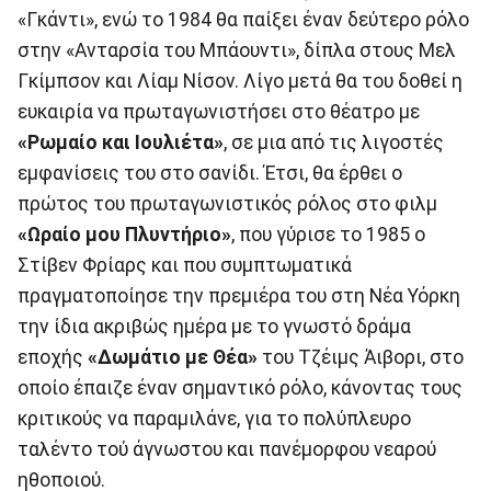
«Γκάντι», ενώ το 1984 θα παίξει έναν δεύτερο ρόλο
στην «Ανταρσία του Μπάουντι», δίπλα στους Μελ
Γκίμπσον και Λίαμ Νίσον. Λίγο μετά θα του δοθεί η
ευκαιρία να πρωταγωνιστήσει στο θέατρο με
«Ρωμαίο και Ιουλιέτα»
, σε μια από τις λιγοστές
εμφανίσεις του στο σανίδι. Έτσι, θα έρθει ο
πρώτος του πρωταγωνιστικός ρόλος στο φιλμ
«Ωραίο μου Πλυντήριο»
, που γύρισε το 1985 ο
Στίβεν Φρίαρς και που συμπτωματικά
πραγματοποίησε την πρεμιέρα του στη Νέα Υόρκη
την ίδια ακριβώς ημέρα με το γνωστό δράμα
εποχής
«Δωμάτιο με Θέα»
του Τζέιμς Άιβορι, στο
οποίο έπαιζε έναν σημαντικό ρόλο, κάνοντας τους
κριτικούς να παραμιλάνε, για το πολύπλευρο
ταλέντο τού άγνωστου και πανέμορφου νεαρού
ηθοποιού.