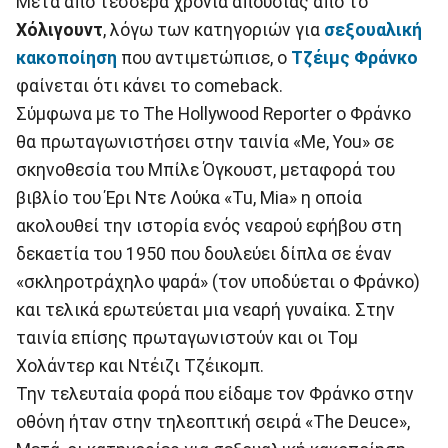
Μετά από τέσσερα χρόνια απουσίας από το
Χόλιγουντ
, λόγω των κατηγοριών για
σεξουαλική
κακοποίηση
που αντιμετώπισε, ο
Τζέιμς Φράνκο
φαίνεται ότι κάνει το comeback.
Σύμφωνα με το The Hollywood Reporter ο Φράνκο
θα πρωταγωνιστήσει στην ταινία «Me, You» σε
σκηνοθεσία του Μπίλε Όγκουστ, μεταφορά του
βιβλίο του Έρι Ντε Λούκα «Tu, Mia» η οποία
ακολουθεί την ιστορία ενός νεαρού εφήβου στη
δεκαετία του 1950 που δουλεύει δίπλα σε έναν
«σκληροτράχηλο ψαρά» (τον υποδύεται ο Φράνκο)
και τελικά ερωτεύεται μια νεαρή γυναίκα. Στην
ταινία επίσης πρωταγωνιστούν και οι Τομ
Χολάντερ και Ντέιζι Τζέικομπ.
Την τελευταία φορά που είδαμε τον Φράνκο στην
οθόνη ήταν στην τηλεοπτική σειρά «The Deuce»,