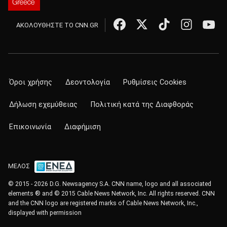
ΑΚΟΛΟΥΘΗΣΤΕ ΤΟ CNN.GR
Όροι χρήσης
Δεοντολογία
Ρυθμίσεις Cookies
Δήλωση εχεμύθειας
Πολιτική κατά της Διαφθοράς
Επικοινωνία
Διαφήμιση
ΜΕΛΟΣ
© 2015 - 2026 D.G. Newsagency S.A. CNN name, logo and all associated
elements ® and © 2015 Cable News Network, Inc. All rights reserved. CNN
and the CNN logo are registered marks of Cable News Network, Inc.,
displayed with permission