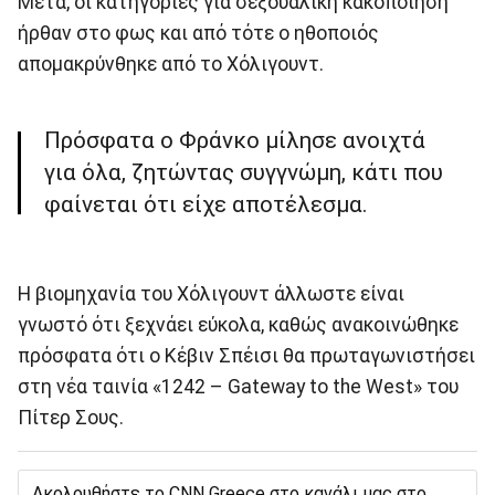
Μετά, οι κατηγορίες για σεξουαλική κακοποίηση
ήρθαν στο φως και από τότε ο ηθοποιός
απομακρύνθηκε από το Χόλιγουντ.
Πρόσφατα ο Φράνκο μίλησε ανοιχτά
για όλα, ζητώντας συγγνώμη, κάτι που
φαίνεται ότι είχε αποτέλεσμα.
Η βιομηχανία του Χόλιγουντ άλλωστε είναι
γνωστό ότι ξεχνάει εύκολα, καθώς ανακοινώθηκε
πρόσφατα ότι ο Κέβιν Σπέισι θα πρωταγωνιστήσει
στη νέα ταινία «1242 – Gateway to the West» του
Πίτερ Σους.
Ακολουθήστε το CNN Greece στο κανάλι μας στο