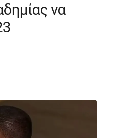
αδημίας να
23