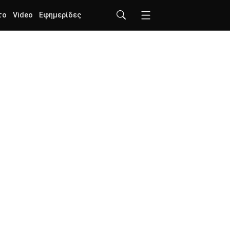
το
Video
Εφημερίδες