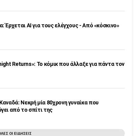
 Έρχεται ΑΙ για τους ελέγχους - Από «κόσκινο»
night Returns»: Το κόμικ που άλλαξε για πάντα τον
Καναδά: Νεκρή μία 80χρονη γυναίκα που
γει από το σπίτι της
ΟΛΕΣ ΟΙ ΕΙΔΗΣΕΙΣ