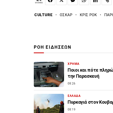
SHARES
·
·
·
CULTURE
ΟΣΚΑΡ
ΚΡΙΣ ΡΟΚ
ΠΑΡ
ΡΟΗ ΕΙΔΗΣΕΩΝ
ΧΡΗΜΑ
Ποιοι και πότε πληρ
την Παρασκευή
08:26
ΕΛΛΑΔΑ
Πυρκαγιά στον Κουβαρ
08:19