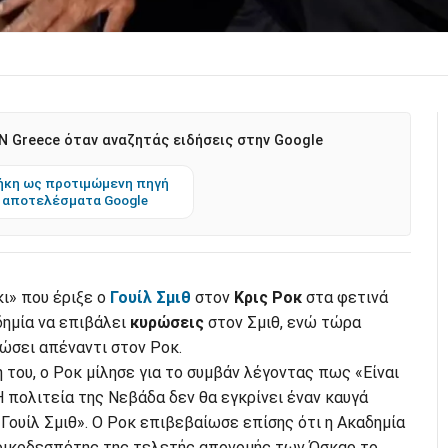
 Greece όταν αναζητάς ειδήσεις στην Google
κη ως προτιμώμενη πηγή
 αποτελέσματα Google
ι» που έριξε ο
Γουίλ Σμιθ
στον
Κρις Ροκ
στα φετινά
δημία να επιβάλει
κυρώσεις
στον Σμιθ, ενώ τώρα
σει απέναντι στον Ροκ.
του, ο Ροκ μίλησε για το συμβάν λέγοντας πως «Είναι
 πολιτεία της Νεβάδα δεν θα εγκρίνει έναν καυγά
 Γουίλ Σμιθ». Ο Ροκ επιβεβαίωσε επίσης ότι η Ακαδημία
ο οικοδεσπότης της τελετής απονομής των Όσκαρ το