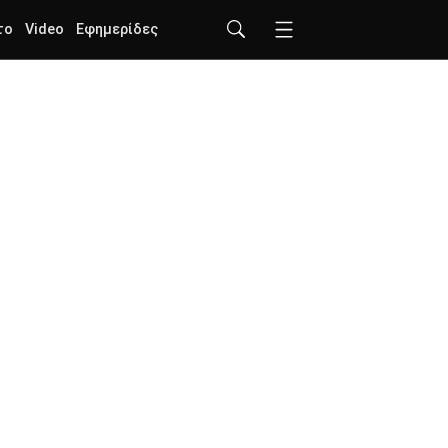
το
Video
Εφημερίδες