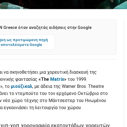
 Greece όταν αναζητάς ειδήσεις στην Google
κη ως προτιμώμενη πηγή
 αποτελέσματα Google
ι να σκηνοθετήσει μια χορευτική διασκευή της
ονικής φαντασίας
«The
Matrix
»
του 1999.
», το
μιούζικαλ
, με άδεια της Warner Bros. Theatre
κάνει το ντεμπούτο του τον ερχόμενο Οκτώβριο στο
έναν νέο χώρο τέχνης στο Μάντσεστερ του Ηνωμένου
α εγκαινιάσει τη λειτουργία του χώρου.
 χιπ-χοπ χορογραφία εκατοντάδων χορευτών