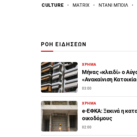
·
·
·
CULTURE
MATRIX
ΝΤΑΝΙ ΜΠΟΙΛ
ΡΟΗ ΕΙΔΗΣΕΩΝ
ΧΡΗΜΑ
Μήνας «κλειδί» ο Αύ
«Ανακαίνιση Κατοικίας
03:00
ΧΡΗΜΑ
e-ΕΦΚΑ: Ξεκινά η κα
οικοδόμους
02:00