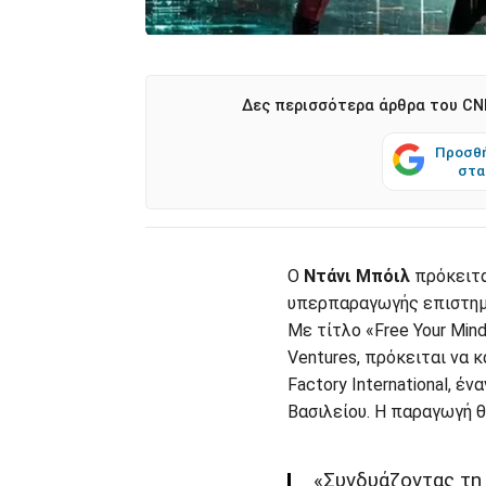
Δες περισσότερα άρθρα του CNN
Προσθή
στα
Ο
Ντάνι Μπόιλ
πρόκειτα
υπερπαραγωγής επιστημ
Με τίτλο «Free Your Mind
Ventures, πρόκειται να 
Factory International, 
Βασιλείου. Η παραγωγή θ
«Συνδυάζοντας τη