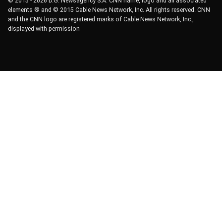
© 2015 - 2026 D.G. Newsagency S.A. CNN name, logo and all associated
elements ® and © 2015 Cable News Network, Inc. All rights reserved. CNN
and the CNN logo are registered marks of Cable News Network, Inc.,
displayed with permission