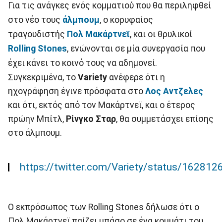
Για τις ανάγκες ενός κομματιού που θα περιληφθεί
στο νέο τους
άλμπουμ
, ο κορυφαίος
τραγουδιστής
Πολ Μακάρτνεϊ
, και οι θρυλικοί
Rolling
Stones
, ενώνονται σε μία συνεργασία που
έχει κάνει το κοινό τους να αδημονεί.
Συγκεκριμένα, το
Variety
ανέφερε ότι η
ηχογράφηση έγινε πρόσφατα στο
Λος
Αντζελες
και ότι, εκτός από τον Μακάρτνεϊ, και ο έτερος
πρώην Μπίτλ,
Ρίνγκο
Σταρ
, θα συμμετάσχει επίσης
στο άλμπουμ.
https://twitter.com/Variety/status/1628
Ο εκπρόσωπος των Rolling Stones δήλωσε ότι ο
Πολ Μακάρτνεϊ παίζει μπάσο σε ένα κομμάτι του