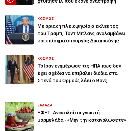
χτύπησε ΙΧ που έκανε αναστροφή
ΚΟΣΜΟΣ
Με οριακή πλειοψηφία ο εκλεκτός
του Τραμπ, Τοντ Μπλανς αναλαμβάνει
και επίσημα υπουργός Δικαιοσύνης
ΚΟΣΜΟΣ
To Ιράν ενημέρωσε τις ΗΠΑ πως δεν
έχει σχέδια να επιβάλει διόδια στα
Στενά του Ορμούζ λέει ο Βανς
ΕΛΛΑΔΑ
ΕΦΕΤ: Ανακαλείται γνωστή
μαρμελάδα - «Μην την καταναλώσετε»