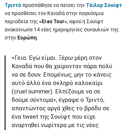
Τριντό
προσπάθησε να πείσει την
Τέιλορ
Σουίφτ
να προσθέσει τον Καναδά στην παγκόσμια
περιοδεία της
«Eras Tour»
, αφού η Σουίφτ
ανακοίνωσε 14 νέες ημερομηνίες συναυλιών της
στην
Ευρώπη
.
«Γεια. Εγώ είμαι. Ξέρω μέρη στον
Καναδά που θα χαίρονταν πάρα πολύ
να σε δουν. Επομένως, μην το κάνεις
αυτό άλλο ένα σκληρό καλοκαίρι
(cruel summer). Ελπίζουμε να σε
δούμε σύντομα», έγραψε ο Τριντό,
απαντώντας αργά χθες το βράδυ σε
ένα tweet της Σουίφτ που είχε
αναρτηθεί νωρίτερα με τις νέες