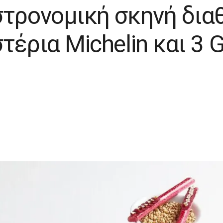
στρονομική σκηνή δια
τέρια Michelin και 3 G