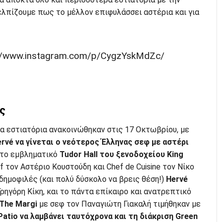
ελπίζουμε πως το μέλλον επιφυλάσσει αστέρια και για
://www.instagram.com/p/CygzYskMdZc/
ς
α εστιατόρια ανακοινώθηκαν στις 17 Οκτωβρίου, με
ervé να γίνεται ο νεότερος Έλληνας σεφ με αστέρι
 το εμβληματικό
Tudor Hall του ξενοδοχείου King
f τον Αστέριο Κουστούδη και Chef de Cuisine τον Νίκο
 δημοφιλές (και πολύ δύσκολο να βρεις θέση!)
Hervé
Γρηγόρη Κίκη, και το πάντα επίκαιρο και ανατρεπτικό
The Margi
με σεφ τον Παναγιώτη Γιακαλή τιμήθηκαν με
Patio να λαμβάνει ταυτόχρονα και τη διάκριση Green