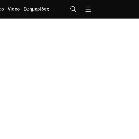
το
Video
Εφημερίδες