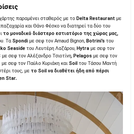
ρίσεις
χάρτης παραμένει σταθερός με το
Delta Restaurant
με
παζαχαρία και Θάνο Φέσκο να διατηρεί τα δύο του
ει
το μοναδικό διάστερο εστιατόριο της χώρας μας,
ου. Τα
Spondi
με σεφ τον Arnaud Bignon,
Botrini’s
του
lko Seaside
του Λευτέρη Λαζάρου,
Hytra
με σεφ τον
C
με σεφ τον Αλέξανδρο Τσιοτίνη,
Pelagos
με σεφ τον
s
με σεφ τον Παύλο Κυριάκη και
Soil
του Τάσου Μαντή
στέρι τους, με
το Soil να διαθέτει ήδη από πέρσι
n Star.