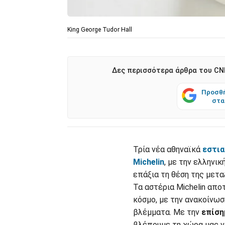
King George Tudor Hall
Δες περισσότερα άρθρα του CNN
Προσθή
στα
Τρία νέα αθηναϊκά
εστια
Michelin
, με την ελληνικ
επάξια τη θέση της μετα
Τα αστέρια Michelin απο
κόσμο, με την ανακοίνω
βλέμματα. Με την
επίση
βλέπουμε τη χώρα μας ν