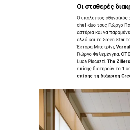
Οι σταθερές διακ
Ο υπόλοιπος αθηναϊκός 
chef-duo τους Γιώργο Πα
αστέρια και να παραμέν
αλλά και το Green Star τ
Έκτορα Μποτρίνι,
Varou
Γιώργο Φελεμένγκα,
CT
Luca Piscazzi,
The Ziller
επίσης διατηρούν το 1 α
επίσης τη διάκριση Gree