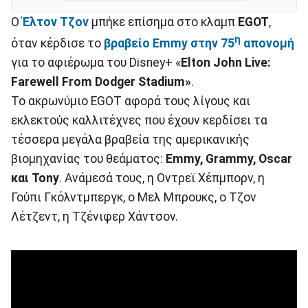
Ο
Έλτον Τζον
μπήκε επίσημα στο κλαμπ
EGOT
,
η
όταν κέρδισε το
βραβείο Emmy στην 75
απονομή
για το αφιέρωμα του Disney+ «
Elton John Live:
Farewell From Dodger Stadium»
.
Το ακρωνύμιο EGOT αφορά τους λίγους και
εκλεκτούς καλλιτέχνες που έχουν κερδίσει τα
τέσσερα μεγάλα βραβεία της αμερικανικής
βιομηχανίας του θεάματος:
Emmy, Grammy, Oscar
και Tony
. Ανάμεσά τους, η Οντρεϊ Χέπμπορν, η
Γούπι Γκόλντμπεργκ, ο Μελ Μπρουκς, ο Τζον
Λέτζεντ, η Τζένιφερ Χάντσον.