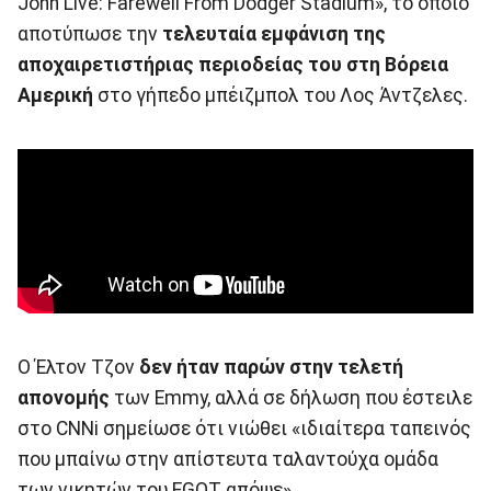
John Live: Farewell From Dodger Stadium», το οποίο
αποτύπωσε την
τελευταία εμφάνιση της
αποχαιρετιστήριας περιοδείας του στη Βόρεια
Αμερική
στο γήπεδο μπέιζμπολ του Λος Άντζελες.
Ο Έλτον Τζον
δεν ήταν παρών στην τελετή
απονομής
των Emmy, αλλά σε δήλωση που έστειλε
στο CNNi σημείωσε ότι νιώθει «ιδιαίτερα ταπεινός
που μπαίνω στην απίστευτα ταλαντούχα ομάδα
των νικητών του EGOT απόψε».