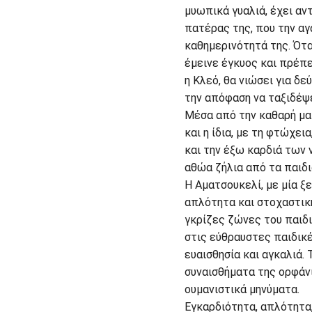
μυωπικά γυαλιά, έχει αν
πατέρας της, που την αγ
καθημερινότητά της. Όταν
έμεινε έγκυος και πρέπε
η Κλεό, θα νιώσει για δε
την απόφαση να ταξιδέψε
Μέσα από την καθαρή μα
και η ίδια, με τη φτώχει
και την έξω καρδιά των 
αθώα ζήλια από τα παιδι
Η Αματσουκελί, με μία ξ
απλότητα και στοχαστική
γκρίζες ζώνες του παιδι
στις εύθραυστες παιδικέ
ευαισθησία και αγκαλιά.
συναισθήματα της ορφάν
ουμανιστικά μηνύματα.
Εγκαρδιότητα, απλότητα,