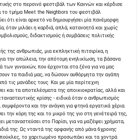
ιτικής στο περσινό φεστιβάλ των Καννών και κέρδισε
 το τμήμα Meet the Neighbors του φεστιβάλ
ει ότι είναι αρκετό να δημιουργήσει μία πανέμορφη
α, όταν μιλάει η καρδιά, απλά, κατανοητά και χωρίς
μβολισμούς, διδακτισμούς ή συμβάσεις πολιτικής
ς της ανθρωπιάς, μια εκπληκτική πιτσιρίκα, η
για την απώλεια, την απότομη ενηλικίωση, τα βάσανα
 των γυναικών, που έρχονται στα ξένα για να μας
ουν τα παιδιά μας, να δώσουν αυθόρμητα την αγάπη
από τις μανάδες τους. Και με μία περίτεχνη
ει και τα αποτελέσματα της αποικιοκρατίας, αλλά και
εταναστευτικής κρίσης - ειδικά όταν ο ανθρωπισμός
, συμφέροντα και την ανάγκη για φτηνά εργατικά χέρια.
ει την κόρη της και το μικρό της γιο στη γενέτειρά της,
ει μεταναστεύσει στο Παρίσι, για να μαζέψει χρήματα,
ιδιά της. Ως νταντά της ορφανής από μάνα 6χρονης
μπούκλες, το χαριτωμένο προσωπάκι και τα χοντρά