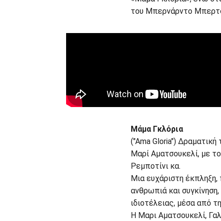
του Μπερνάρντο Μπερτο
Μάμα Γκλόρια
("Ama Gloria") Δραματική
Μαρί Αματσουκελί, με το
Ρεμποτίνι κα.
Μια ευχάριστη έκπληξη, 
ανθρωπιά και συγκίνηση,
ιδιοτέλειας, μέσα από τ
Η Μαρι Αματσουκελί, Γαλ