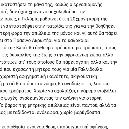
τικαταστήσει τη μάνα της, καθώς ο εργασιομανής
απά, δεν έχει χρόνο να ασχοληθεί με την
, όμως, η Γκλόρια μαθαίνει ότι η 20χρονη κόρη της
ι να επιστρέψει στην πατρίδα της για να την βοηθήσει,
ύτερη φορά την απώλεια της μάνας και γι' αυτό θα πάρει
ι στο Πράσινο Ακρωτήρι για το καλοκαίρι.
τιά της Κλεό, θα έρθουμε πρόσωπο με πρόσωπο, όπως
α, τις δυσκολίες της ζωής στην αφρικανική χώρα, αλλά
ντόπιων, απ' τους οποίους θα πάρει αγάπη, αλλά και την
ά που έχασαν τη μητέρα τους για μία Γαλλιδούλα.
εχωριστή αφηγηματική ικανότητα, σκηνοθετική
 ματιά θα πιάσει το νόημα, θα αναδείξει τις λεπτές,
κού τραύματος. Χωρίς να σχολιάζει, η κάμερα εισβάλει
ς ψυχές, αναδεικνύοντας την ανάγκη για στοργή,
 Το βάρος της μητρικής απώλειας είναι παντού, αλλά τα
ιας μεταδίδονται ανάλαφρα, χωρίς βαρύγδουπα
 ευαισθησία, ενσυναίσθηση, υποδειγματική αφήγηση,