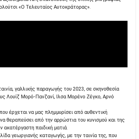
λούτσι «Ο Τελευταίος Αυτοκράτορας».
 ταινία, γαλλικής παραγωγής του 2023, σε σκηνοθεσία
υς Λουίζ Μορό-Πανζανί, Ιλσα Μορένο Ζέγκο, Αρνό
που έρχεται να μας πλημμυρίσει από αυθεντική
 να θεραπεύσει από την αρρώστια του κυνισμού και της
ην ακατέργαστη παιδική ματιά.
λίδα γεωργιανής καταγωγής, με την ταινία της, που