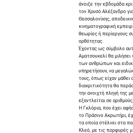
άνοιξε την εβδομάδα κρ
τον Χρυσό Αλέξανδρο για
Θεσσαλονίκης, αποδεικνύ
κινηματογραφική εμπειρί
θεωρίες ή περίεργους συ
ορθότητας.
Έχοντας ως σύμβολο αυτή
Αματσουκελί θα μιλήσει 
των ανθρώπων και ειδικά
υπηρετήσουν, να μεγαλώσ
τους, όπως είχαν μάθει 
διακριτικότητα θα περάσ
την ανοιχτή πληγή της μ
εξαντλείται σε αριθμούς
Η Γκλόρια, που έχει αφήσ
το Πράσινο Ακρωτήρι, έχ
τα οποία στέλνει στα πα
Κλεό, με τις πορφυρές 