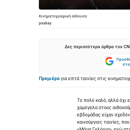
Κινηματογραφική αίθουσα
pixabay
Δες περισσότερα άρθρα του CNN
Προσθή
στα
Πρεμιέρα
για επτά ταινίες στις κινηματογ
Το πολύ καλό, αλλά όχι 
χαμόγελα στους αιθουσά
εβδομάδας είχαν σχεδόν
καινούργιες ταινίες, πο
«Μάμα Γκλόρια», ενώ στ