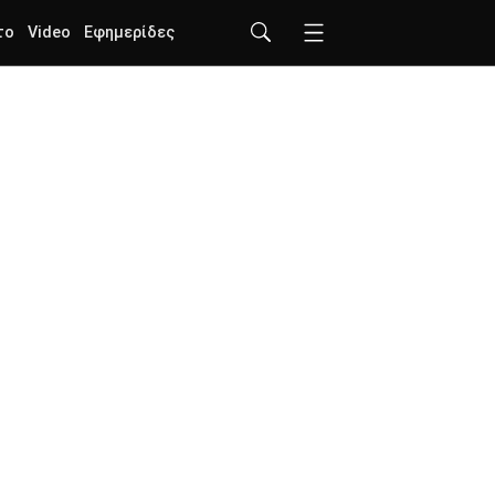
το
Video
Εφημερίδες