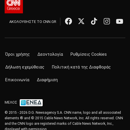
ΑΚΟΛΟΥΘΗΣΤΕ ΤΟ CNN.GR
Όροι χρήσης
Δεοντολογία
Ρυθμίσεις Cookies
Δήλωση εχεμύθειας
Πολιτική κατά της Διαφθοράς
Επικοινωνία
Διαφήμιση
ΜΕΛΟΣ
© 2015 - 2026 D.G. Newsagency S.A. CNN name, logo and all associated
elements ® and © 2015 Cable News Network, Inc. All rights reserved. CNN
and the CNN logo are registered marks of Cable News Network, Inc.,
displayed with permission